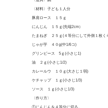
〈材料〉
子ども１人分
豚肩ロース １５ｇ
にんじん １５ｇ(先端2cm）
たまねぎ ２５ｇ(４等分にして外側１枚くら
じゃが芋 ４０g(中1/6コ)
グリンピース 5ｇ(小さじ1)
油 ２ｇ(小さじ1/2)
カレールウ １０ｇ(大さじ１弱)
ケチャップ １ｇ(小さじ1/3)
ソース １ｇ(小さじ1/3)
〈作り方〉
①にんじんを４等分に切る。