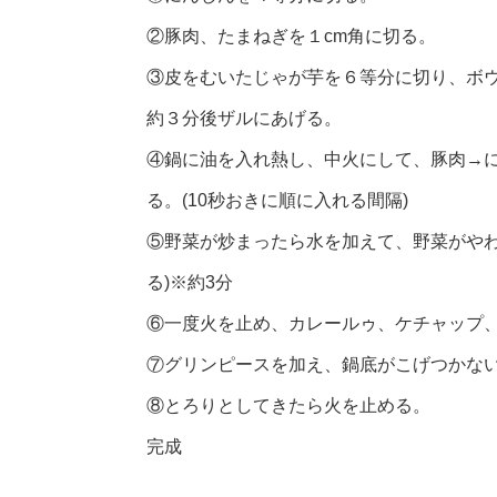
②豚肉、たまねぎを１cm角に切る。
③皮をむいたじゃが芋を６等分に切り、ボ
約３分後ザルにあげる。
④鍋に油を入れ熱し、中火にして、豚肉→
る。(10秒おきに順に入れる間隔)
⑤野菜が炒まったら水を加えて、野菜がやわ
る)※約3分
⑥一度火を止め、カレールゥ、ケチャップ
⑦グリンピースを加え、鍋底がこげつかな
⑧とろりとしてきたら火を止める。
完成