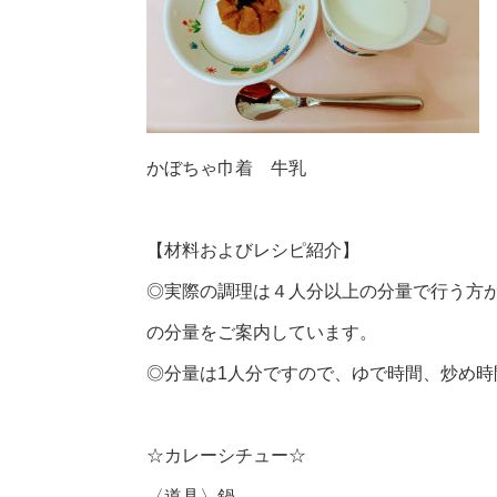
かぼちゃ巾着 牛乳
【材料およびレシピ紹介】
◎実際の調理は４人分以上の分量で行う方
の分量をご案内しています。
◎分量は1人分ですので、ゆで時間、炒め
☆カレーシチュー☆
〈道具〉
鍋