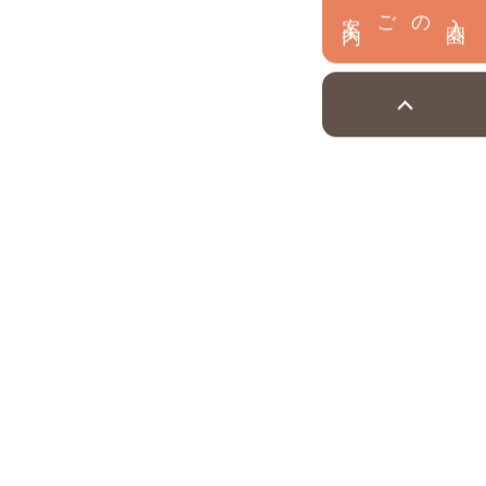
内
入
園
のご案