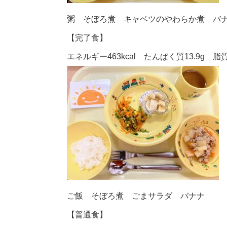
粥 そぼろ煮 キャベツのやわらか煮 バ
【完了食】
エネルギー463kcal たんぱく質13.9g 脂質1
ご飯 そぼろ煮 ごまサラダ バナナ
【普通食】