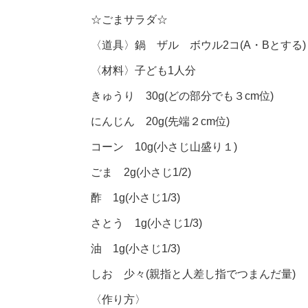
☆ごまサラダ☆
〈道具〉鍋 ザル ボウル2コ(A・Bとする)
〈材料〉子ども1人分
きゅうり 30g(どの部分でも３cm位)
にんじん 20g(先端２cm位)
コーン 10g(小さじ山盛り１)
ごま 2g(小さじ1/2)
酢 1g(小さじ1/3)
さとう 1g(小さじ1/3)
油 1g(小さじ1/3)
しお 少々(親指と人差し指でつまんだ量)
〈作り方〉