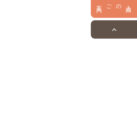
内
入
園
のご案