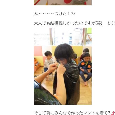
み～～～～つけた！?♪
大人でも結構難しかったのですが(笑) よ
そして前にみんなで作ったマントを着て?