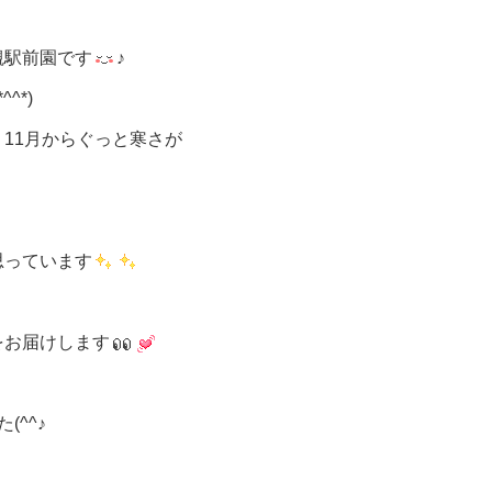
槻駅前園です
♪
^*)
11月からぐっと寒さが
思っています
をお届けします
^^♪