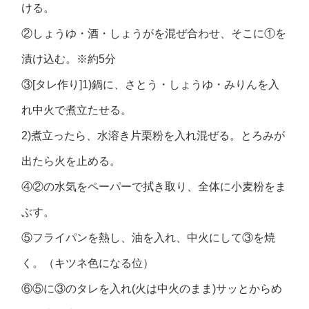
ける。
②しょうゆ・酒・しょうがを混ぜ合わせ、そこに①を
漬け込む。※約5分
③[タレ作り]1)鍋に、さとう・しょうゆ・みりんを入
れ中火で煮立たせる。
2)煮立ったら、水溶き片栗粉を入れ混ぜる。とろみが
出たら火を止める。
④②の水気をペーパーで拭き取り、全体に小麦粉をま
ぶす。
⑤フライパンを熱し、油を入れ、中火にして③を焼
く。（キツネ色になる位）
⑥⑤に③のタレを入れ(火は中火のまま)サッとからめ