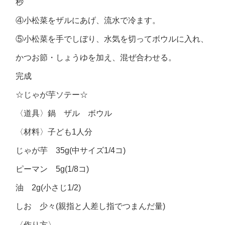
秒
④小松菜をザルにあげ、流水で冷ます。
⑤小松菜を手でしぼり、水気を切ってボウルに入れ、
かつお節・しょうゆを加え、混ぜ合わせる。
完成
☆じゃが芋ソテー☆
〈道具〉鍋 ザル ボウル
〈材料〉子ども1人分
じゃが芋 35g(中サイズ1/4コ)
ピーマン 5g(1/8コ)
油 2g(小さじ1/2)
しお 少々(親指と人差し指でつまんだ量)
〈作り方〉