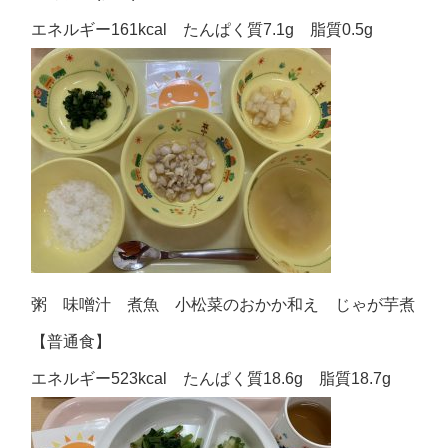
エネルギー161kcal たんぱく質7.1g 脂質0.5g
粥 味噌汁 煮魚 小松菜のおかか和え じゃが芋煮
【普通食】
エネルギー523kcal たんぱく質18.6g 脂質18.7g