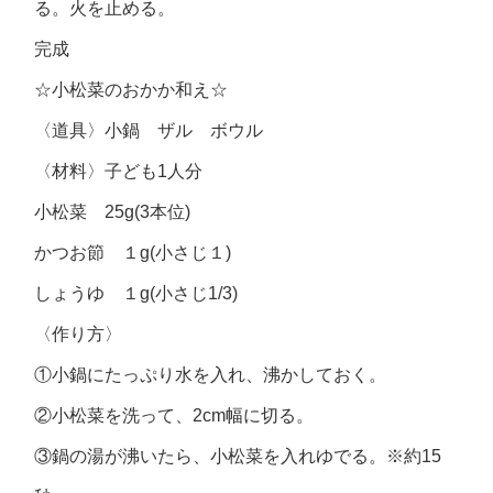
る。火を止める。
完成
☆小松菜のおかか和え☆
〈道具〉小鍋 ザル ボウル
〈材料〉子ども1人分
小松菜 25g(3本位)
かつお節 １g(小さじ１)
しょうゆ １g(小さじ1/3)
〈作り方〉
①小鍋にたっぷり水を入れ、沸かしておく。
②小松菜を洗って、2cm幅に切る。
③鍋の湯が沸いたら、小松菜を入れゆでる。※約15