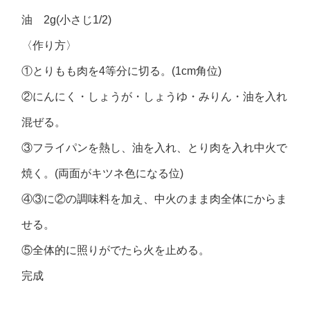
油 2g(小さじ1/2)
〈作り方〉
①とりもも肉を4等分に切る。(1cm角位)
②にんにく・しょうが・しょうゆ・みりん・油を入れ
混ぜる。
③フライパンを熱し、油を入れ、とり肉を入れ中火で
焼く。(両面がキツネ色になる位)
④③に②の調味料を加え、中火のまま肉全体にからま
せる。
⑤全体的に照りがでたら火を止める。
完成