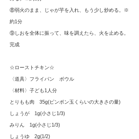
⑧弱火のまま、じゃが芋を入れ、もう少し炒める。※
約1分
⑨しおを全体に振って、味を調えたら、火を止める。
完成
☆ローストチキン☆
〈道具〉フライパン ボウル
〈材料〉子ども1人分
とりもも肉 35g(ピンポン玉くらいの大きさの量)
しょうが 1g(小さじ1/3)
みりん 1g(小さじ1/3)
しょうゆ 2g(1/2)