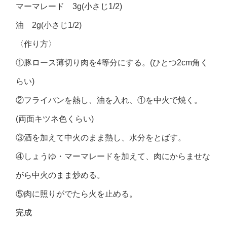
マーマレード 3g(小さじ1/2)
油 2g(小さじ1/2)
〈作り方〉
①豚ロース薄切り肉を4等分にする。(ひとつ2cm角く
らい)
②フライパンを熱し、油を入れ、①を中火で焼く。
(両面キツネ色くらい)
③酒を加えて中火のまま熱し、水分をとばす。
④しょうゆ・マーマレードを加えて、肉にからませな
がら中火のまま炒める。
⑤肉に照りがでたら火を止める。
完成