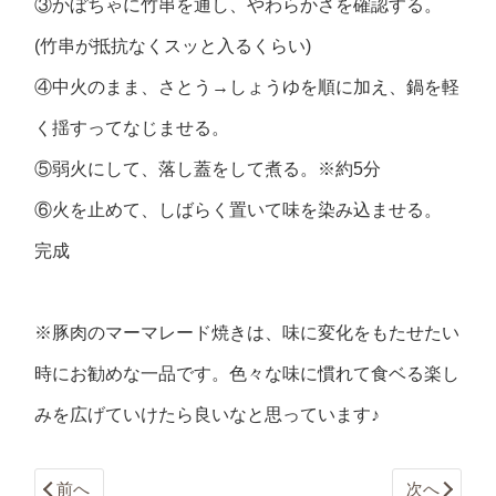
③かぼちゃに竹串を通し、やわらかさを確認する。
(竹串が抵抗なくスッと入るくらい)
④中火のまま、さとう→しょうゆを順に加え、鍋を軽
く揺すってなじませる。
⑤弱火にして、落し蓋をして煮る。※約5分
⑥火を止めて、しばらく置いて味を染み込ませる。
完成
※豚肉のマーマレード焼きは、味に変化をもたせたい
時にお勧めな一品です。色々な味に慣れて食ベる楽し
みを広げていけたら良いなと思っています♪
前へ
次へ