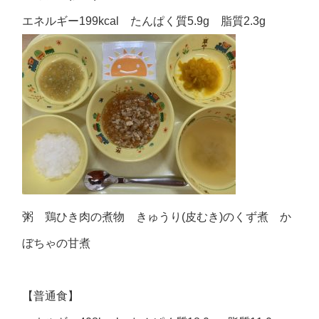
エネルギー199kcal たんぱく質5.9g 脂質2.3g
粥 鶏ひき肉の煮物 きゅうり(皮むき)のくず煮 か
ぼちゃの甘煮
【普通食】