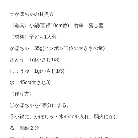
☆かぼちゃの甘煮☆
〈道具〉小鍋(直径10cm位) 竹串 落し蓋
〈材料〉子ども1人分
かぼちゃ 35g(ピンポン玉位の大きさの量)
さとう 1g(小さじ1/3)
しょうゆ 1g(小さじ1/3)
水 45cc(大さじ3)
〈作り方〉
①かぼちゃを4等分にする。
②小鍋に、かぼちゃ・水45ccを入れ、弱火にかけ
る。※約２分