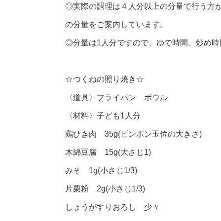
◎実際の調理は４人分以上の分量で行う方
の分量をご案内しています。
◎分量は1人分ですので、ゆで時間、炒め
☆つくねの照り焼き☆
〈道具〉フライパン ボウル
〈材料〉子ども1人分
鶏ひき肉 35g(ピンポン玉位の大きさ)
木綿豆腐 15g(大さじ1)
みそ 1g(小さじ1/3)
片栗粉 2g(小さじ1/3)
しょうがすりおろし 少々