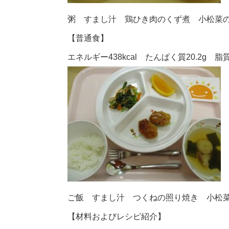
粥 すまし汁 鶏ひき肉のくず煮 小松菜
【普通食】
エネルギー438kcal たんぱく質20.2g 脂質1
ご飯 すまし汁 つくねの照り焼き 小松
【材料およびレシピ紹介】