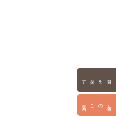
園を探す
内
入
園
のご案