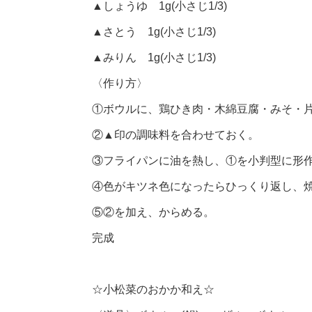
▲しょうゆ 1g(小さじ1/3)
▲さとう 1g(小さじ1/3)
▲みりん 1g(小さじ1/3)
〈作り方〉
①ボウルに、鶏ひき肉・木綿豆腐・みそ・
②▲印の調味料を合わせておく。
③フライパンに油を熱し、①を小判型に形
④色がキツネ色になったらひっくり返し、
⑤②を加え、からめる。
完成
☆小松菜のおかか和え☆