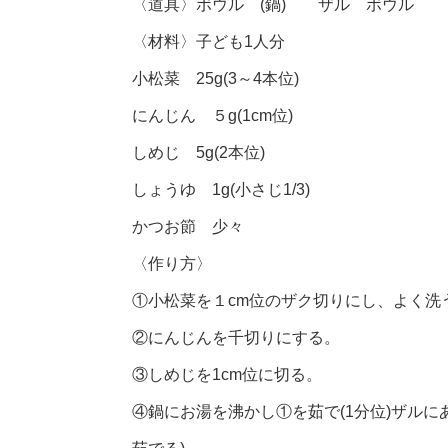
〈道具〉ボウル (鍋) ザル ボウル
〈材料〉子ども1人分
小松菜 25g(3～4本位)
にんじん ５g(1cm位)
しめじ 5g(2本位)
しょうゆ 1g(小さじ1/3)
かつお節 少々
〈作り方〉
①小松菜を１cm位のザク切りにし、よく洗
②にんじんを千切りにする。
③しめじを1cm位に切る。
④鍋にお湯を沸かし①を茹で(1分位)ザル