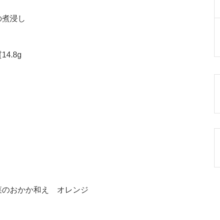
の煮浸し
4.8g
菜のおかか和え オレンジ