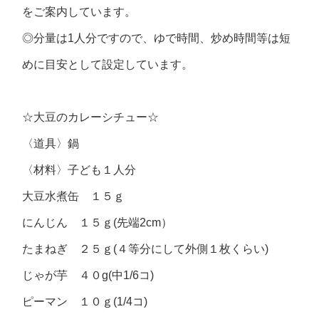
をご案内しています。
◎分量は1人分ですので、ゆで時間、炒め時間等は短
めに目安として設定しています。
☆大豆のカレーシチュー☆
〈道具〉
鍋
〈材料〉
子ども１人分
大豆水煮缶 １５ｇ
にんじん １５ｇ(先端2cm）
たまねぎ ２５ｇ(４等分にして外側１枚くらい)
じゃが芋 ４０g(中1/6コ)
ピーマン １０ｇ(1/4コ)