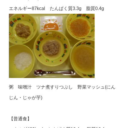
エネルギー87kcal たんぱく質3.3g 脂質0.4g
粥 味噌汁 ツナ煮すりつぶし 野菜マッシュ(にん
じん・じゃが芋)
【普通食】