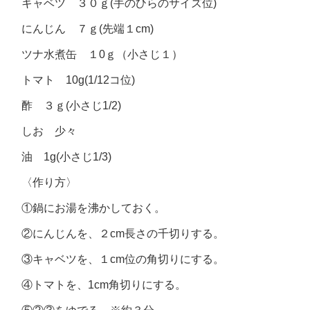
キャベツ ３０ｇ(手のひらのサイズ位)
にんじん ７ｇ(先端１cm)
ツナ水煮缶 １0ｇ（小さじ１）
トマト 10g(1/12コ位)
酢 ３ｇ(小さじ1/2)
しお 少々
油 1g(小さじ1/3)
〈作り方〉
①鍋にお湯を沸かしておく。
②にんじんを、２cm長さの千切りする。
③キャベツを、１cm位の角切りにする。
④トマトを、1cm角切りにする。