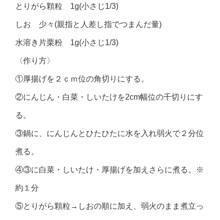
とりがら顆粒 1g(小さじ1/3)
しお 少々(親指と人差し指でつまんだ量)
水溶き片栗粉 1g(小さじ1/3)
〈作り方〉
①厚揚げを２ｃｍ位の角切りにする。
②にんじん・白菜・しいたけを2cm幅位の千切りにす
る。
③鍋に、にんじんとひたひたに水を入れ弱火で２分位
煮る。
④③に白菜・しいたけ・厚揚げを加えさらに煮る。※
約１分
⑤とりがら顆粒→しおの順に加え、弱火のまま煮立っ