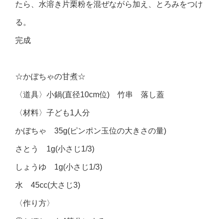
たら、水溶き片栗粉を混ぜながら加え、とろみをつけ
る。
完成
☆かぼちゃの甘煮☆
〈道具〉小鍋(直径10cm位) 竹串 落し蓋
〈材料〉子ども1人分
かぼちゃ 35g(ピンポン玉位の大きさの量)
さとう 1g(小さじ1/3)
しょうゆ 1g(小さじ1/3)
水 45cc(大さじ3)
〈作り方〉