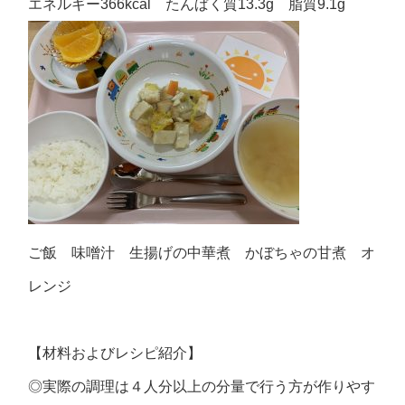
エネルギー366kcal たんぱく質13.3g 脂質9.1g
ご飯 味噌汁 生揚げの中華煮 かぼちゃの甘煮 オ
レンジ
【材料およびレシピ紹介】
◎実際の調理は４人分以上の分量で行う方が作りやす