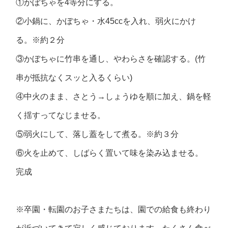
①かぼちゃを4等分にする。
②小鍋に、かぼちゃ・水45ccを入れ、弱火にかけ
る。※約２分
③かぼちゃに竹串を通し、やわらさを確認する。(竹
串が抵抗なくスッと入るくらい)
④中火のまま、さとう→しょうゆを順に加え、鍋を軽
く揺すってなじませる。
⑤弱火にして、落し蓋をして煮る。※約３分
⑥火を止めて、しばらく置いて味を染み込ませる。
完成
※卒園・転園のお子さまたちは、園での給食も終わり