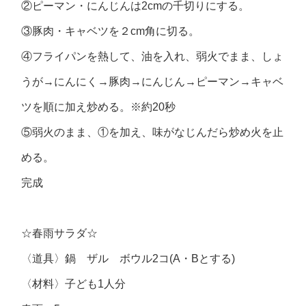
②ピーマン・にんじんは2cmの千切りにする。
③豚肉・キャベツを２cm角に切る。
④フライパンを熱して、油を入れ、弱火でまま、しょ
うが→にんにく→豚肉→にんじん→ピーマン→キャベ
ツを順に加え炒める。※約20秒
⑤弱火のまま、①を加え、味がなじんだら炒め火を止
める。
完成
☆春雨サラダ☆
〈道具〉鍋 ザル ボウル2コ(A・Bとする)
〈材料〉子ども1人分