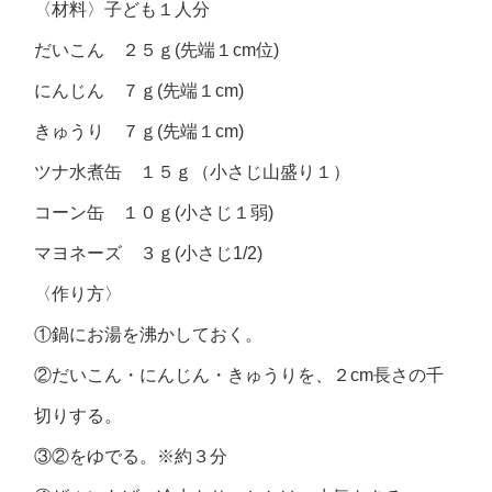
〈材料〉子ども１人分
だいこん ２５ｇ(先端１cm位)
にんじん ７ｇ(先端１cm)
きゅうり ７ｇ(先端１cm)
ツナ水煮缶 １５ｇ（小さじ山盛り１）
コーン缶 １０ｇ(小さじ１弱)
マヨネーズ ３ｇ(小さじ1/2)
〈作り方〉
①鍋にお湯を沸かしておく。
②だいこん・にんじん・きゅうりを、２cm長さの千
切りする。
③②をゆでる。※約３分