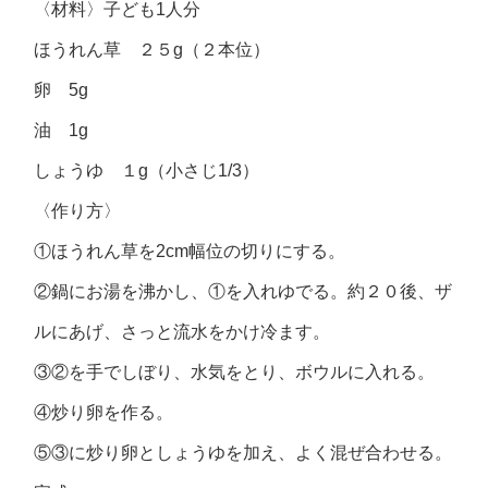
〈材料〉子ども1人分
ほうれん草 ２５g（２本位）
卵 5g
油 1g
しょうゆ １g（小さじ1/3）
〈作り方〉
①ほうれん草を2cm幅位の切りにする。
②鍋にお湯を沸かし、①を入れゆでる。約２０後、ザ
ルにあげ、さっと流水をかけ冷ます。
③②を手でしぼり、水気をとり、ボウルに入れる。
④炒り卵を作る。
⑤③に炒り卵としょうゆを加え、よく混ぜ合わせる。