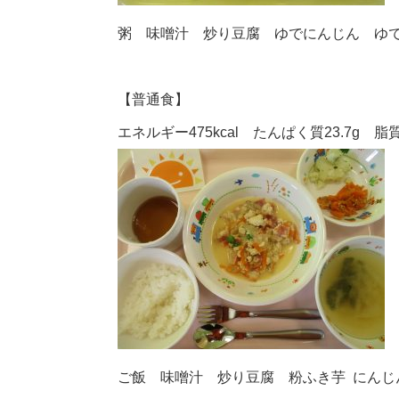
粥 味噌汁 炒り豆腐 ゆでにんじん ゆ
【普通食】
エネルギー475kcal たんぱく質23.7g 脂質1
ご飯 味噌汁 炒り豆腐 粉ふき芋 にんじ