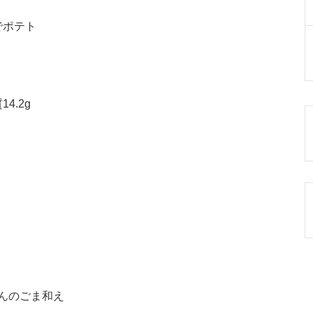
でポテト
4.2g
んのごま和え