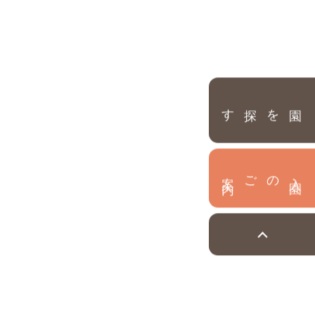
園を探す
内
入
園
のご案