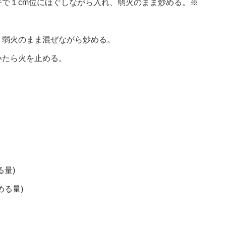
で１cm位にほぐしながら入れ、弱火のまま炒める。※
、弱火のまま混ぜながら炒める。
いたら火を止める。
量)
める量)