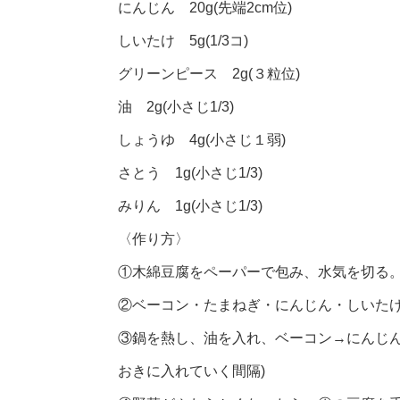
にんじん 20g(先端2cm位)
しいたけ 5g(1/3コ)
グリーンピース 2g(３粒位)
油 2g(小さじ1/3)
しょうゆ 4g(小さじ１弱)
さとう 1g(小さじ1/3)
みりん 1g(小さじ1/3)
〈作り方〉
①木綿豆腐をペーパーで包み、水気を切る。
②ベーコン・たまねぎ・にんじん・しいたけ
③鍋を熱し、油を入れ、ベーコン→にんじん
おきに入れていく間隔)