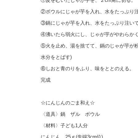
①皮をむいたじゃが芋を、２cm角に切る。
②ボウルにじゃが芋を入れ、水をたっぷり
③鍋にじゃが芋を入れ、水をたっぷり注い
④沸いたら弱火にし、じゃが芋がやわらか
⑤火を止め、湯を捨てて、鍋のじゃが芋が粉
水分をとばす)
⑥しおと青のりをふり、味をととのえる。
完成
☆にんじんのごま和え☆
〈道具〉鍋 ザル ボウル
〈材料〉子ども1人分
にんじん 25ｇ(先端3cm位)