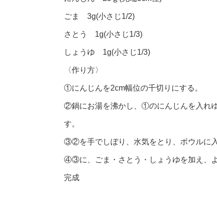
ごま 3g(小さじ1/2)
さとう 1g(小さじ1/3)
しょうゆ 1g(小さじ1/3)
〈作り方〉
①にんじんを2cm幅位の千切りにする。
②鍋にお湯を沸かし、①のにんじんを入れ
す。
③②を手でしぼり、水気をとり、ボウルに
④③に、ごま・さとう・しょうゆを加え、
完成