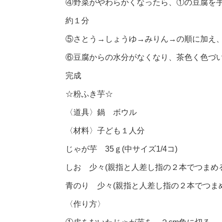
④野菜がやわらかくなったら、①の豆腐を手
約１分
⑤さとう→しょうゆ→みりん→の順に加え
⑥豆腐からの水分がなくなり、茶色く色づ
完成
☆粉ふき芋☆
〈道具〉鍋 ボウル
〈材料〉子ども１人分
じゃが芋 35ｇ(中サイズ1/4コ)
しお 少々(親指と人差し指の２本でつまめる
青のり 少々(親指と人差し指の２本でつま
〈作り方〉