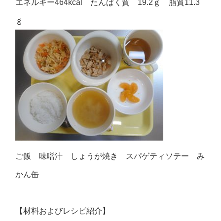
エネルギー464kcal たんぱく質 19.2ｇ 脂質11.3
ｇ
ご飯 味噌汁 しょうが焼き スパゲティソテー み
かん缶
【材料およびレシピ紹介】