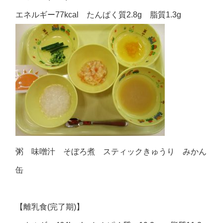
エネルギー77kcal たんぱく質2.8g 脂質1.3g
粥 味噌汁 そぼろ煮 スティックきゅうり みかん
缶
【離乳食(完了期)】