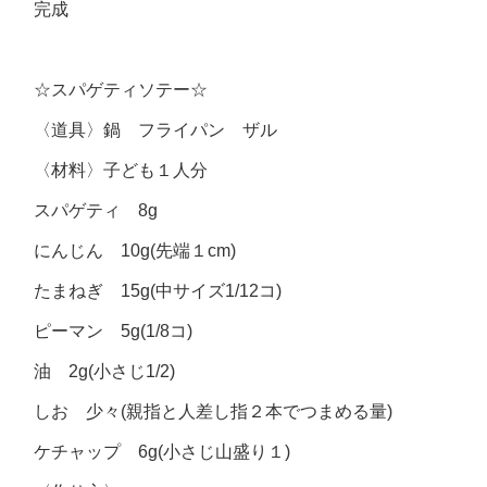
完成
☆スパゲティソテー☆
〈道具〉鍋 フライパン ザル
〈材料〉子ども１人分
スパゲティ 8g
にんじん 10g(先端１cm)
たまねぎ 15g(中サイズ1/12コ)
ピーマン 5g(1/8コ)
油 2g(小さじ1/2)
しお 少々(親指と人差し指２本でつまめる量)
ケチャップ 6g(小さじ山盛り１)