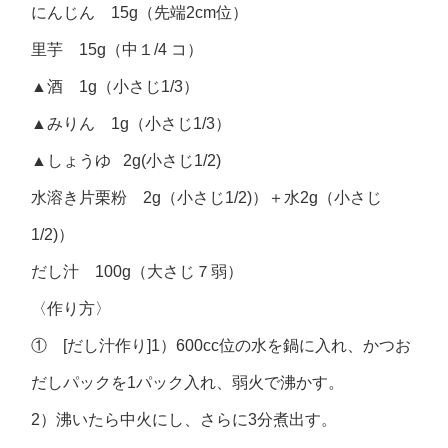
にんじん 15g（先端2cm位）
里芋 15g（中１/4 コ）
▲酒 1g（小さじ1/3）
▲みりん 1g（小さじ1/3）
▲しょうゆ 2g(小さじ1/2)
水溶き片栗粉 2g（小さじ1/2)）＋水2g（小さじ
1/2)）
だし汁 100g（大さじ７弱）
〈作り方〉
① [だし汁作り]1）600cc位の水を鍋に入れ、かつお
だしパックを1パック入れ、弱火で沸かす。
2）沸いたら中火にし、さらに3分煮出す。