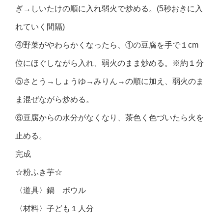
ぎ→しいたけの順に入れ弱火で炒める。(5秒おきに入
れていく間隔)
④野菜がやわらかくなったら、①の豆腐を手で１cm
位にほぐしながら入れ、弱火のまま炒める。※約１分
⑤さとう→しょうゆ→みりん→の順に加え、弱火のま
ま混ぜながら炒める。
⑥豆腐からの水分がなくなり、茶色く色づいたら火を
止める。
完成
☆粉ふき芋☆
〈道具〉鍋 ボウル
〈材料〉子ども１人分