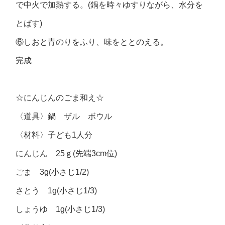
で中火で加熱する。(鍋を時々ゆすりながら、水分を
とばす)
⑥しおと青のりをふり、味をととのえる。
完成
☆にんじんのごま和え☆
〈道具〉鍋 ザル ボウル
〈材料〉子ども1人分
にんじん 25ｇ(先端3cm位)
ごま 3g(小さじ1/2)
さとう 1g(小さじ1/3)
しょうゆ 1g(小さじ1/3)