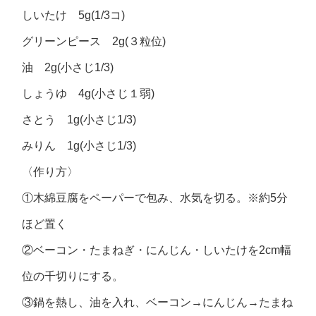
しいたけ 5g(1/3コ)
グリーンピース 2g(３粒位)
油 2g(小さじ1/3)
しょうゆ 4g(小さじ１弱)
さとう 1g(小さじ1/3)
みりん 1g(小さじ1/3)
〈作り方〉
①木綿豆腐をペーパーで包み、水気を切る。※約5分
ほど置く
②ベーコン・たまねぎ・にんじん・しいたけを2cm幅
位の千切りにする。
③鍋を熱し、油を入れ、ベーコン→にんじん→たまね