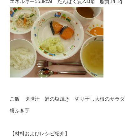
エネルギー553kcal たんぱく質23.8g 脂質14.1g
ご飯 味噌汁 鮭の塩焼き 切り干し大根のサラダ
粉ふき芋
【材料およびレシピ紹介】