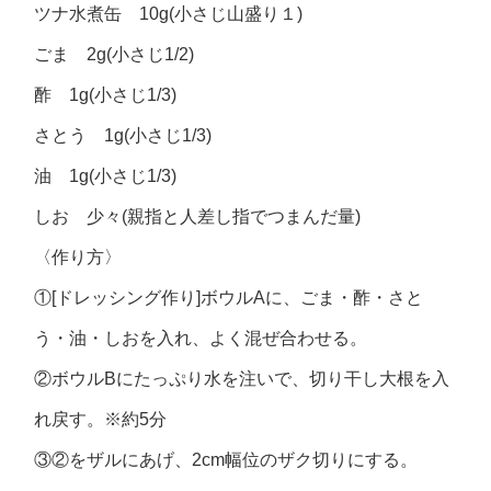
ツナ水煮缶 10g(小さじ山盛り１)
ごま 2g(小さじ1/2)
酢 1g(小さじ1/3)
さとう 1g(小さじ1/3)
油 1g(小さじ1/3)
しお 少々(親指と人差し指でつまんだ量)
〈作り方〉
①[ドレッシング作り]ボウルAに、ごま・酢・さと
う・油・しおを入れ、よく混ぜ合わせる。
②ボウルBにたっぷり水を注いで、切り干し大根を入
れ戻す。※約5分
③②をザルにあげ、2cm幅位のザク切りにする。