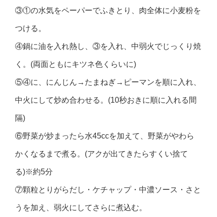
③①の水気をペーパーでふきとり、肉全体に小麦粉を
つける。
④鍋に油を入れ熱し、③を入れ、中弱火でじっくり焼
く。(両面ともにキツネ色くらいに)
⑤④に、にんじん→たまねぎ→ピーマンを順に入れ、
中火にして炒め合わせる。(10秒おきに順に入れる間
隔)
⑥野菜が炒まったら水45ccを加えて、野菜がやわら
かくなるまで煮る。(アクが出てきたらすくい捨て
る)※約5分
⑦顆粒とりがらだし・ケチャップ・中濃ソース・さと
うを加え、弱火にしてさらに煮込む。