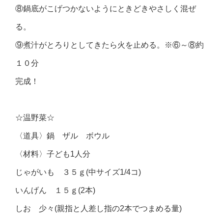
⑧鍋底がこげつかないようにときどきやさしく混ぜ
る。
⑨煮汁がとろりとしてきたら火を止める。※⑥～⑧約
１０分
完成！
☆温野菜☆
〈道具〉
鍋 ザル ボウル
〈材料〉
子ども1人分
じゃがいも ３５ｇ(中サイズ1/4コ)
いんげん １５ｇ(2本)
しお 少々(親指と人差し指の2本でつまめる量)