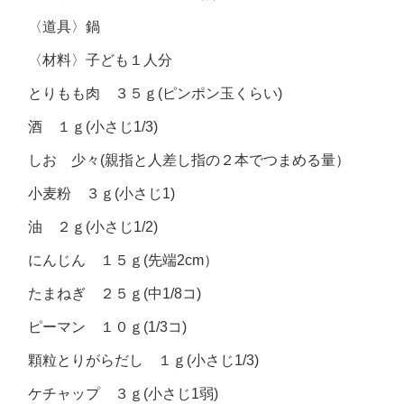
〈道具〉
鍋
〈材料〉
子ども１人分
とりもも肉 ３５ｇ(ピンポン玉くらい)
酒 １ｇ(小さじ1/3)
しお 少々(親指と人差し指の２本でつまめる量）
小麦粉 ３ｇ(小さじ1)
油 ２ｇ(小さじ1/2)
にんじん １５ｇ(先端2cm）
たまねぎ ２５ｇ(中1/8コ)
ピーマン １０ｇ(1/3コ)
顆粒とりがらだし １ｇ(小さじ1/3)
ケチャップ ３ｇ(小さじ1弱)