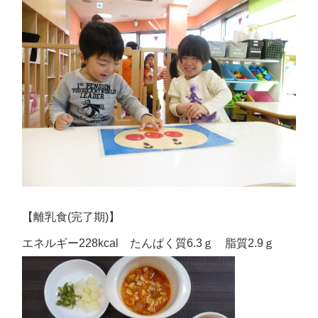
【離乳食(完了期)】
エネルギー228kcal たんぱく質6.3ｇ 脂質2.9ｇ