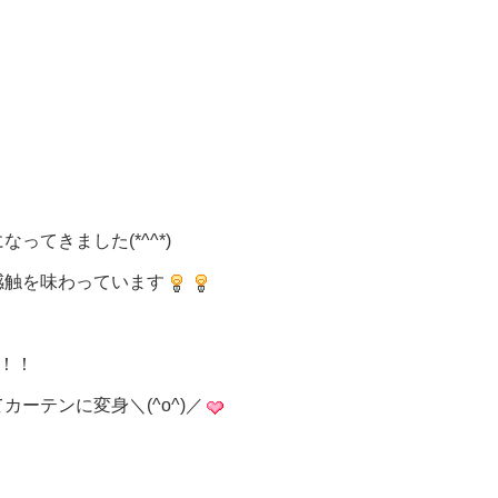
てきました(*^^*)
感触を味わっています
！！
ーテンに変身＼(^o^)／