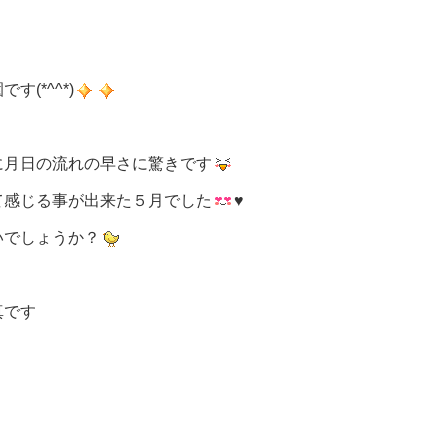
(*^^*)
に月日の流れの早さに驚きです
て感じる事が出来た５月でした
♥
いでしょうか？
真です