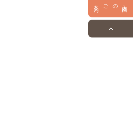
内
入
園
のご案