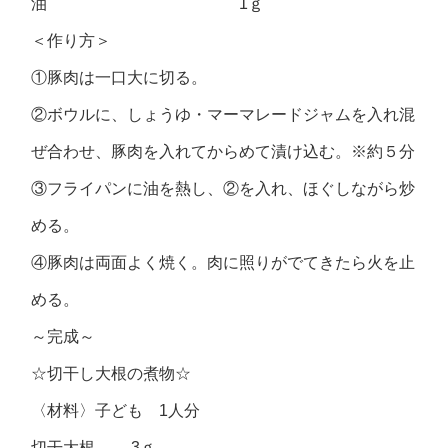
油 1ｇ
＜作り方＞
①豚肉は一口大に切る。
②ボウルに、しょうゆ・マーマレードジャムを入れ混
ぜ合わせ、豚肉を入れてからめて漬け込む。※約５分
③フライパンに油を熱し、②を入れ、ほぐしながら炒
める。
④豚肉は両面よく焼く。肉に照りがでてきたら火を止
める。
～完成～
☆切干し大根の煮物☆
〈材料〉子ども 1人分
切干大根 3ｇ