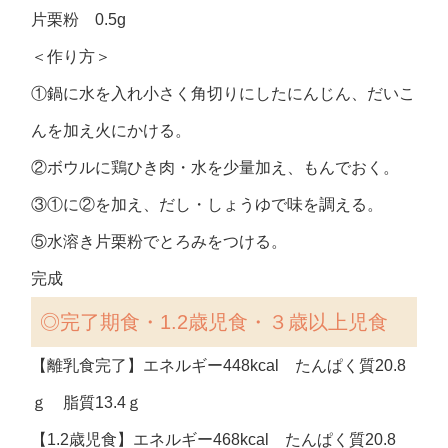
片栗粉 0.5g
＜作り方＞
①鍋に水を入れ小さく角切りにしたにんじん、だいこ
んを加え火にかける。
②ボウルに鶏ひき肉・水を少量加え、もんでおく。
③①に②を加え、だし・しょうゆで味を調える。
⑤水溶き片栗粉でとろみをつける。
完成
◎完了期食・1.2歳児食・３歳以上児食
【離乳食完了】エネルギー448kcal たんぱく質20.8
ｇ 脂質13.4ｇ
【1.2歳児食】エネルギー468kcal たんぱく質20.8