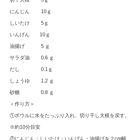
にんじん 10ｇ
しいたけ 5ｇ
いんげん 10ｇ
油揚げ 5 ｇ
サラダ油 0.6 ｇ
だし 0.1ｇ
しょうゆ 1.2 ｇ
砂糖 0.8 ｇ
＜作り方＞
①ボウルに水をたっぷり入れ、切り干し大根を戻す。
※約10分目安
②にんじん・しいたけ・いんげん・油揚げを２cm幅