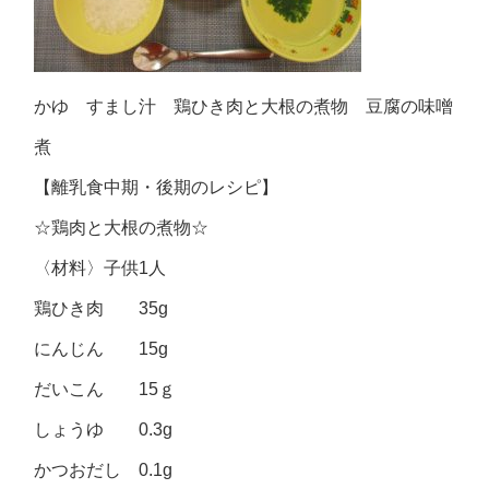
かゆ すまし汁 鶏ひき肉と大根の煮物 豆腐の味噌
煮
【離乳食中期・後期のレシピ】
☆鶏肉と大根の煮物☆
〈材料〉子供1人
鶏ひき肉 35g
にんじん 15g
だいこん 15ｇ
しょうゆ 0.3g
かつおだし 0.1g