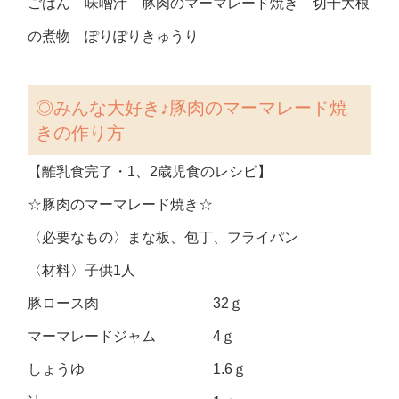
ごはん 味噌汁 豚肉のマーマレード焼き 切干大根
の煮物 ぽりぽりきゅうり
◎みんな大好き♪豚肉のマーマレード焼
きの作り方
【離乳食完了・1、2歳児食のレシピ】
☆豚肉のマーマレード焼き☆
〈必要なもの〉まな板、包丁、フライパン
〈材料〉子供1人
豚ロース肉 32ｇ
マーマレードジャム 4ｇ
しょうゆ 1.6ｇ