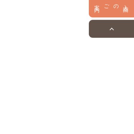
内
入
園
のご案