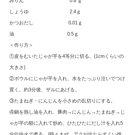
みりん 0.8 ｇ
しょうゆ 2.4ｇ
かつおだし 0.01ｇ
油 0.5ｇ
＜作り方＞
①皮をむいたじゃが芋を4等分に切る。(1cmくらいの
大きさ)
②ボウルにじゃが芋を入れ、水をたっぷり注いでつけ
置く。約3分後、ザルにあげる。
③たまねぎ・にんじんを小さめの乱切りにする。
④鍋を熱し油を入れ、豚肉→にんじん→たまねぎ→じ
ゃが芋の順に入れて炒め、ひたひたにだし汁を入れ5
分位中火で煮る。(時々まぜ、アクが出たらすくい捨