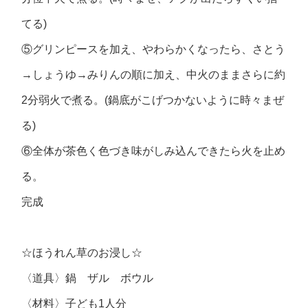
てる)
⑤グリンピースを加え、やわらかくなったら、さとう
→しょうゆ→みりんの順に加え、中火のままさらに約
2分弱火で煮る。(鍋底がこげつかないように時々まぜ
る)
⑥全体が茶色く色づき味がしみ込んできたら火を止め
る。
完成
☆ほうれん草のお浸し☆
〈道具〉鍋 ザル ボウル
〈材料〉子ども1人分