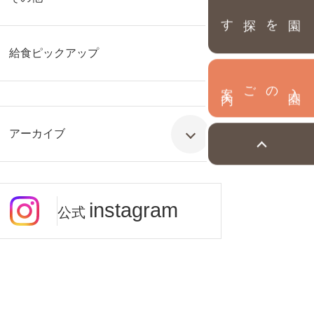
園を探す
給食ピックアップ
内
入
園
のご案
アーカイブ
instagram
公式