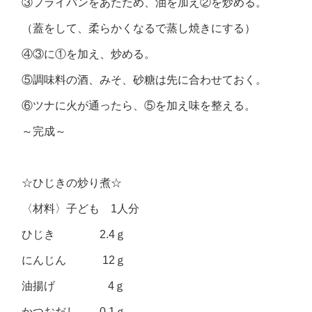
③フライパンをあたため、油を加え②を炒める。
（蓋をして、柔らかくなるで蒸し焼きにする）
④③に①を加え、炒める。
⑤調味料の酒、みそ、砂糖は先に合わせておく。
⑥ツナに火が通ったら、⑤を加え味を整える。
～完成～
☆ひじきの炒り煮☆
〈材料〉子ども 1人分
ひじき 2.4ｇ
にんじん 12ｇ
油揚げ 4ｇ
かつおだし 0.1ｇ