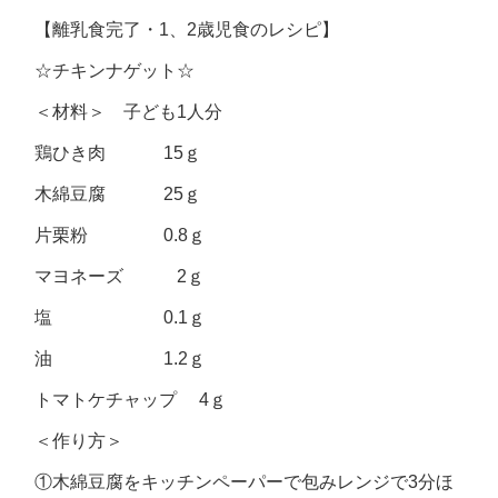
【離乳食完了・1、2歳児食のレシピ】
☆チキンナゲット☆
＜材料＞ 子ども1人分
鶏ひき肉 15ｇ
木綿豆腐 25ｇ
片栗粉 0.8ｇ
マヨネーズ 2ｇ
塩 0.1ｇ
油 1.2ｇ
トマトケチャップ 4ｇ
＜作り方＞
①木綿豆腐をキッチンペーパーで包みレンジで3分ほ