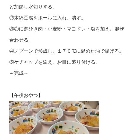
ど加熱し水切りする。
②木綿豆腐をボールに入れ、潰す。
③②に鶏ひき肉・小麦粉・マヨドレ・塩を加え、混ぜ
合わせる。
④スプーンで形成し、１７０℃に温めた油で揚げる。
⑤ケチャップを添え、お皿に盛り付ける。
～完成～
【午後おやつ】