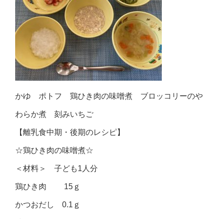
かゆ ポトフ 鶏ひき肉の味噌煮 ブロッコリーのや
わらか煮 刻みいちご
【離乳食中期・後期のレシピ】
☆鶏ひき肉の味噌煮☆
＜材料＞ 子ども1人分
鶏ひき肉 15ｇ
かつおだし 0.1ｇ