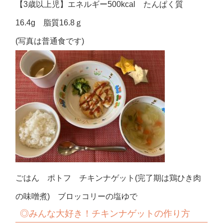
【3歳以上児】エネルギー500kcal たんぱく質
16.4g 脂質16.8ｇ
(写真は普通食です)
ごはん ポトフ チキンナゲット(完了期は鶏ひき肉
の味噌煮) ブロッコリーの塩ゆで
◎
みんな大好き！チキンナゲットの作り方