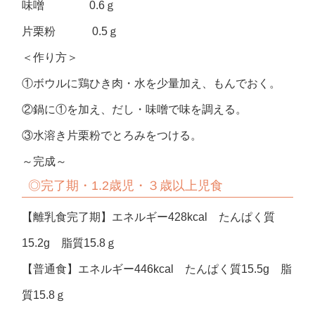
味噌 0.6ｇ
片栗粉 0.5ｇ
＜作り方＞
①ボウルに鶏ひき肉・水を少量加え、もんでおく。
②鍋に①を加え、だし・味噌で味を調える。
③水溶き片栗粉でとろみをつける。
～完成～
◎
完了期・1.2歳児・３歳以上児食
【離乳食完了期】エネルギー428kcal たんぱく質
15.2g 脂質15.8ｇ
【普通食】エネルギー446kcal たんぱく質15.5g 脂
質15.8ｇ