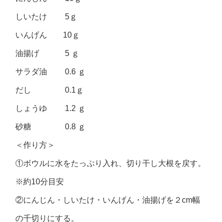
しいたけ 5ｇ
いんげん 10ｇ
油揚げ 5 ｇ
サラダ油 0.6 ｇ
だし 0.1ｇ
しょうゆ 1.2 ｇ
砂糖 0.8 ｇ
＜作り方＞
①ボウルに水をたっぷり入れ、切り干し大根を戻す。
※約10分目安
②にんじん・しいたけ・いんげん・油揚げを２cm幅
の千切りにする。