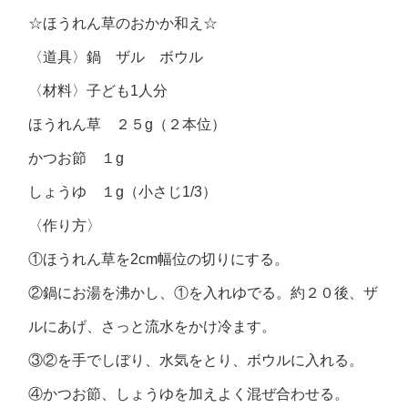
☆ほうれん草のおかか和え☆
〈道具〉鍋 ザル ボウル
〈材料〉子ども1人分
ほうれん草 ２５g（２本位）
かつお節 １g
しょうゆ １g（小さじ1/3）
〈作り方〉
①ほうれん草を2cm幅位の切りにする。
②鍋にお湯を沸かし、①を入れゆでる。約２０後、ザ
ルにあげ、さっと流水をかけ冷ます。
③②を手でしぼり、水気をとり、ボウルに入れる。
④かつお節、しょうゆを加えよく混ぜ合わせる。