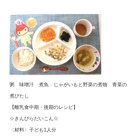
粥 味噌汁 煮魚 じゃがいもと野菜の煮物 青菜の
煮びたし
【離乳食中期・後期のレシピ】
☆きんぴらだいこん☆
〈材料〉子ども1人分