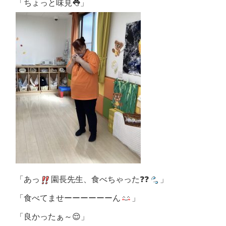
「ちょっと味見👅」
「あっ
園長先生、食べちゃった❓❓
」
「食べてませーーーーーーん
」
「良かったぁ～😌」