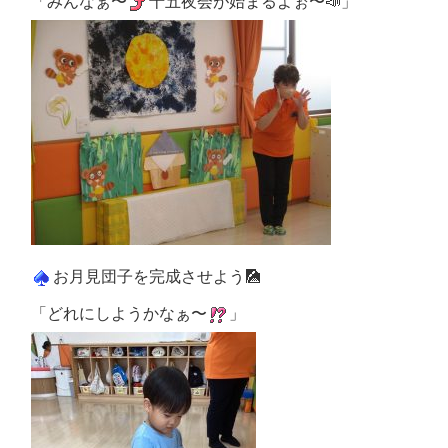
「みんなぁ〜
十五夜会が始まるよぉ〜📣」
お月見団子を完成させよう🎑
「どれにしようかなぁ〜
」