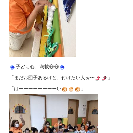
子ども心、満載😆😆
「まだお団子あるけど、付けたい人ぉ〜
」
「はーーーーーーーーい
」