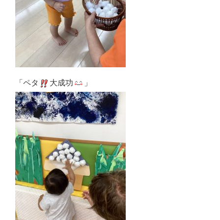
「ペタ
大成功
」