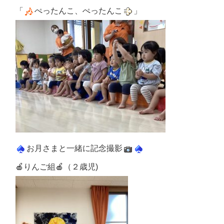
「
ぺったんこ、ぺったんこ
」
お月さまと一緒に記念撮影
🍎りんご組🍎（２歳児)