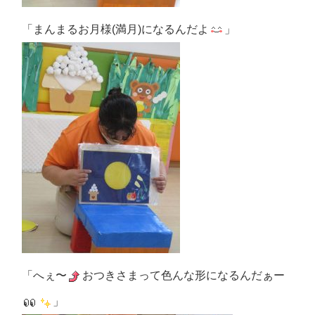
「まんまるお月様(満月)になるんだよ
」
「へぇ〜
おつきさまって色んな形になるんだぁー
」