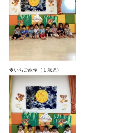
🍓いちご組🍓（１歳児）