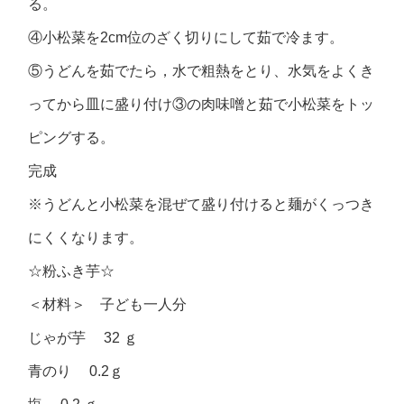
る。
④小松菜を2cm位のざく切りにして茹で冷ます。
⑤うどんを茹でたら，水で粗熱をとり、水気をよくき
ってから皿に盛り付け③の肉味噌と茹で小松菜をトッ
ピングする。
完成
※うどんと小松菜を混ぜて盛り付けると麺がくっつき
にくくなります。
☆粉ふき芋☆
＜材料＞ 子ども一人分
じゃが芋 32 ｇ
青のり 0.2ｇ