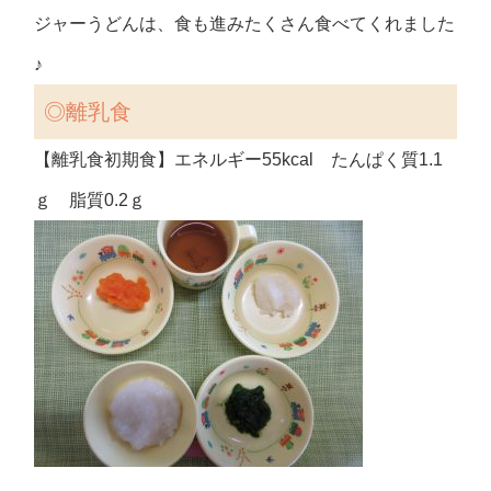
ジャーうどんは、食も進みたくさん食べてくれました
♪
◎
離乳食
【離乳食初期食】エネルギー55kcal たんぱく質1.1
ｇ 脂質0.2ｇ