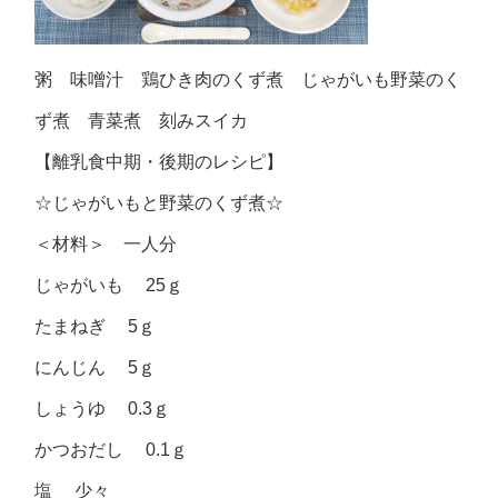
粥 味噌汁 鶏ひき肉のくず煮 じゃがいも野菜のく
ず煮 青菜煮 刻みスイカ
【離乳食中期・後期のレシピ】
☆じゃがいもと野菜のくず煮☆
＜材料＞ 一人分
じゃがいも 25ｇ
たまねぎ 5ｇ
にんじん 5ｇ
しょうゆ 0.3ｇ
かつおだし 0.1ｇ
塩 少々