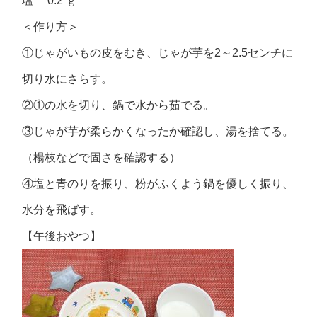
塩 0.2 ｇ
＜作り方＞
①じゃがいもの皮をむき、じゃが芋を2～2.5センチに
切り水にさらす。
②①の水を切り、鍋で水から茹でる。
③じゃが芋が柔らかくなったか確認し、湯を捨てる。
（楊枝などで固さを確認する）
④塩と青のりを振り、粉がふくよう鍋を優しく振り、
水分を飛ばす。
【午後おやつ】