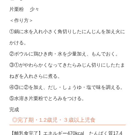
片栗粉 少々
＜作り方＞
①鍋に水を入れ小さく角切りしたにんじんを加え火に
かける。
②ボウルに鶏ひき肉・水を少量加え、もんでおく。
③①がやわらかくなってきたらみじん切りにしたたま
ねぎを入れさらに煮る。
④③に②を加え、だし・しょうゆ・塩で味を調える。
⑤水溶き片栗粉でとろみをつける。
完成
◎完了期・1.2歳児・３歳以上児食
【離乳食完了】エネルギー470kcal たんぱく質17.4