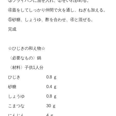
③フライパンに油を入れ、②をいれ炒める。
④蓋をしてしっかり仲間で火を通し、ねぎも加える。
⑤砂糖、しょうゆ、酢を合わせ、④と混ぜる。
完成
☆ひじきの和え物☆
〈必要なもの〉鍋
〈材料〉子供1人分
ひじき 0.8 ｇ
砂糖 0.4 ｇ
しょうゆ 0.8 ｇ
こまつな 30 ｇ
にんじん 4 ｇ