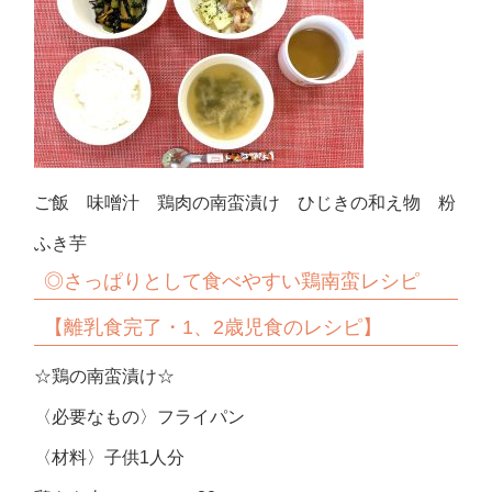
ご飯 味噌汁 鶏肉の南蛮漬け ひじきの和え物 粉
ふき芋
◎さっぱりとして食べやすい鶏南蛮
レシピ
【離乳食完了・1、2歳児食のレシピ】
☆鶏の南蛮漬け☆
〈必要なもの〉フライパン
〈材料〉子供1人分