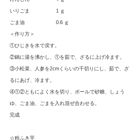
いりごま 1 ｇ
ごま油 0.6 ｇ
＜作り方＞
①ひじきを水で戻す。
②鍋に湯を沸かし、①を茹で、ざるに上げ冷ます。
③小松菜、人参を2cmくらいの千切りにし、茹で、ざ
るにあげ、冷ます。
④①②ともによく水を切り、ボールで砂糖、しょう
ゆ、ごま油、ごまを入れ混ぜ合わせる。
完成
☆粉ふき芋