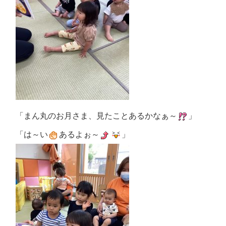
「まん丸のお月さま、見たことあるかなぁ～
」
「は～い
あるよぉ～
」