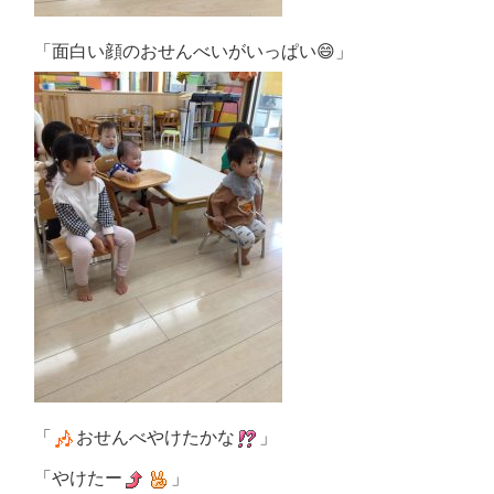
「面白い顔のおせんべいがいっぱい😄」
「
おせんべやけたかな
」
「やけたー
」