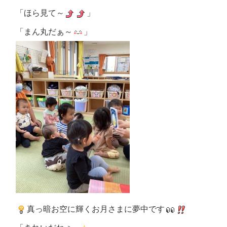
「ほら見て～
」
「まん丸だぁ～
」
真っ暗お空に輝くお月さまに夢中です