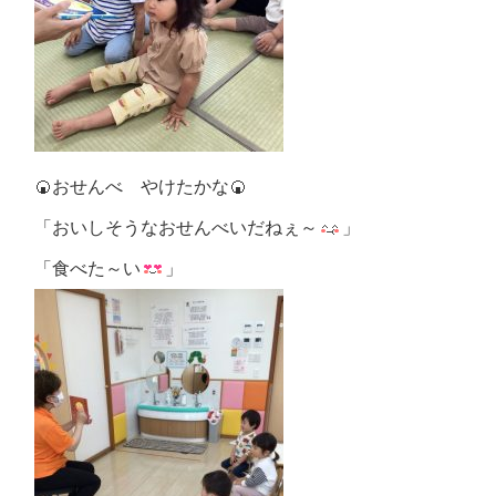
🍘おせんべ やけたかな🍘
「おいしそうなおせんべいだねぇ～
」
「食べた～い
」