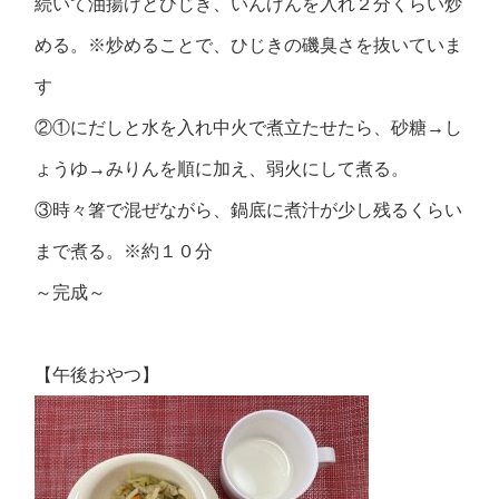
続いて油揚げとひじき、いんげんを入れ２分くらい炒
める。※炒めることで、ひじきの磯臭さを抜いていま
す
②①にだしと水を入れ中火で煮立たせたら、砂糖→し
ょうゆ→みりんを順に加え、弱火にして煮る。
③時々箸で混ぜながら、鍋底に煮汁が少し残るくらい
まで煮る。※約１０分
～完成～
【午後おやつ】