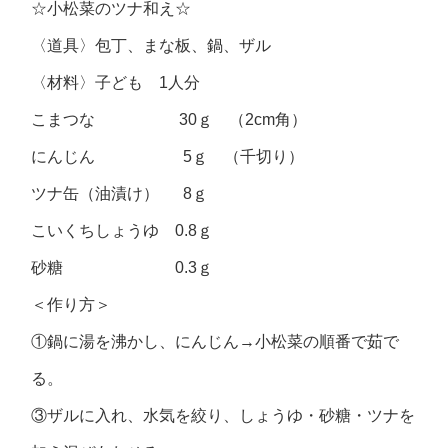
☆小松菜のツナ和え☆
〈道具〉包丁、まな板、鍋、ザル
〈材料〉子ども 1人分
こまつな 30ｇ （2cm角）
にんじん 5ｇ （千切り）
ツナ缶（油漬け） 8ｇ
こいくちしょうゆ 0.8ｇ
砂糖 0.3ｇ
＜作り方＞
①鍋に湯を沸かし、にんじん→小松菜の順番で茹で
る。
③ザルに入れ、水気を絞り、しょうゆ・砂糖・ツナを