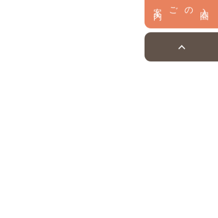
内
入
園
のご案