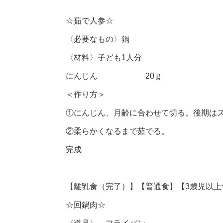
☆茹で人参☆
〈必要なもの〉鍋
〈材料〉子ども1人分
にんじん 20ｇ
＜作り方＞
①にんじん、月齢に合わせて切る。後期はス
②柔らかくなるまで茹でる。
完成
【離乳食（完了）】【普通食】【3歳児以上
☆回鍋肉☆