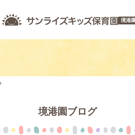
境港
つ
境港園ブログ