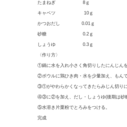
たまねぎ 8ｇ
キャベツ 10ｇ
かつおだし 0.01ｇ
砂糖 0.2ｇ
しょうゆ 0.3ｇ
〈作り方〉
①鍋に水を入れ小さく角切りしたにんじん
②ボウルに鶏ひき肉・水を少量加え、もん
③①がやわらかくなってきたらみじん切り
④③に②を加え、だし・しょうゆ(後期は砂
⑤水溶き片栗粉でとろみをつける。
完成