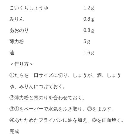
こいくちしょうゆ 1.2ｇ
みりん 0.8ｇ
あおのり 0.3ｇ
薄力粉 5ｇ
油 1.6ｇ
＜作り方＞
①たらを一口サイズに切り、しょうが、酒、しょう
ゆ、みりんにつけておく。
②薄力粉と青のりを合わせておく。
③①をペーパーで水気をふき取り、②をまぶす。
④あたためたフライパンに油を加え、③を両面焼く。
完成