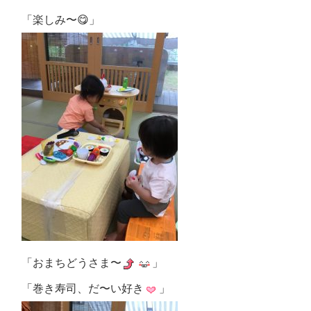
「楽しみ〜😋」
「おまちどうさま〜
」
「巻き寿司、だ〜い好き
」