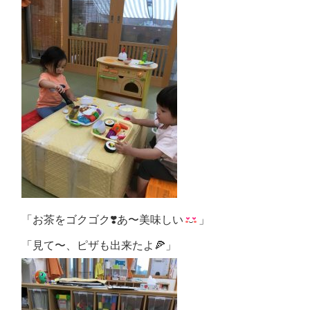
「お茶をゴクゴク❣️あ〜美味しい
」
「見て〜、ピザも出来たよ🍕」