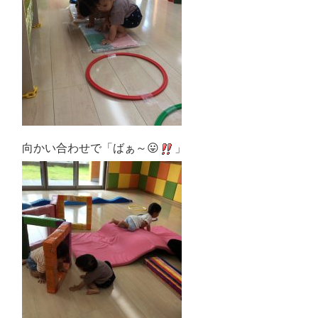
向かい合わせで「ばぁ～😛
」