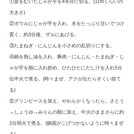
①皮をむいたじゃが芋を4等分に切る。(1cmくらいの
大きさ)
②ボウルにじゃが芋を入れ、水をたっぷり注いでつけ
置く。約3分後、ザルにあげる。
③たまねぎ・にんじんを小さめの乱切りにする。
④鍋を熱し油を入れ、豚肉・にんじん・たまねぎ・じ
ゃが芋を順に入れ炒め、ひたひたにだし汁を入れ5分
位中火で煮る。(時々まぜ、アクが出たらすくい捨て
る)
⑤グリンピースを加え、やわらかくなったら、さとう
→しょうゆ→みりんの順に加え、中火のままさらに約
2分弱火で煮る。(鍋底がこげつかないように時々まぜ