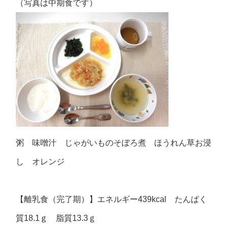
（写真は中期食です）
粥 味噌汁 じゃがいものそぼろ煮 ほうれん草お浸
し オレンジ
【離乳食（完了期）】エネルギー439kcal たんぱく
質18.1ｇ 脂質13.3ｇ