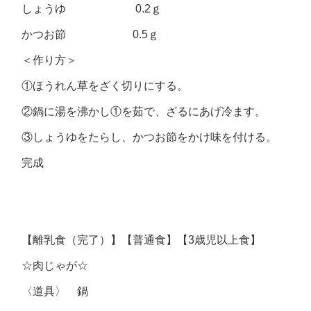
しょうゆ 0.2ｇ
かつお節 0.5ｇ
＜作り方＞
①ほうれん草をざく切りにする。
②鍋に湯を沸かし①を茹で、ざるにあげ冷ます。
③しょうゆをたらし、かつお節をかけ味を付ける。
完成
【離乳食（完了）】【普通食】【3歳児以上食】
☆肉じゃが☆
〈道具〉 鍋