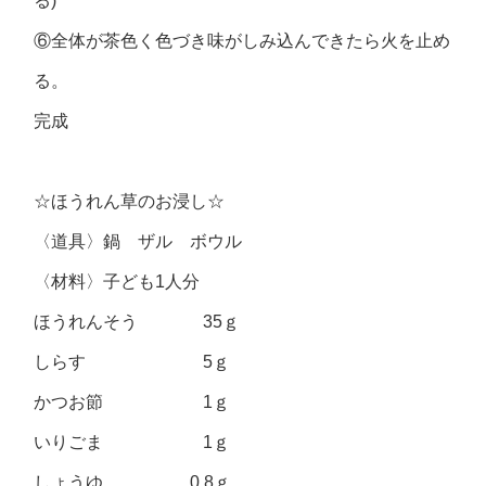
る)
⑥全体が茶色く色づき味がしみ込んできたら火を止め
る。
完成
☆ほうれん草のお浸し☆
〈道具〉鍋 ザル ボウル
〈材料〉子ども1人分
ほうれんそう 35ｇ
しらす 5ｇ
かつお節 1ｇ
いりごま 1ｇ
しょうゆ 0.8ｇ