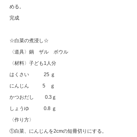
める。
完成
☆白菜の煮浸し☆
〈道具〉鍋 ザル ボウル
〈材料〉子ども1人分
はくさい 25 ｇ
にんじん 5 ｇ
かつおだし 0.3ｇ
しょうゆ 0.8 ｇ
〈作り方〉
①白菜、にんじんを2cmの短冊切りにする。