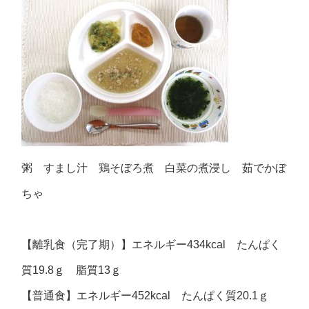
粥 すまし汁 鶏そぼろ煮 白菜の煮浸し 茹でかぼ
ちゃ
【離乳食（完了期）】エネルギー434kcal たんぱく
質19.8ｇ 脂質13ｇ
【普通食】エネルギー452kcal たんぱく質20.1ｇ