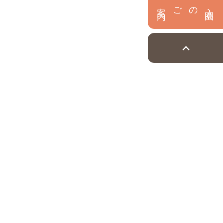
内
入
園
のご案