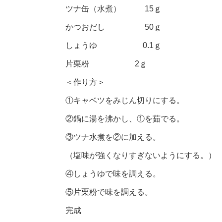
ツナ缶（水煮） 15ｇ
かつおだし 50ｇ
しょうゆ 0.1ｇ
片栗粉 2ｇ
＜作り方＞
①キャベツをみじん切りにする。
②鍋に湯を沸かし、①を茹でる。
③ツナ水煮を②に加える。
（塩味が強くなりすぎないようにする。）
④しょうゆで味を調える。
⑤片栗粉で味を調える。
完成