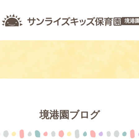
境港
境港園ブログ