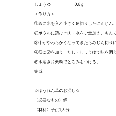
しょうゆ 0.6ｇ
＜作り方＞
①鍋に水を入れ小さく角切りしたにんじん
②ボウルに鶏ひき肉・水を少量加え、もん
③①がやわらかくなってきたらみじん切り
④③に②を加え、だし・しょうゆで味を調
⑤水溶き片栗粉でとろみをつける。
完成
☆ほうれん草のお浸し☆
〈必要なもの〉鍋
〈材料〉子供1人分