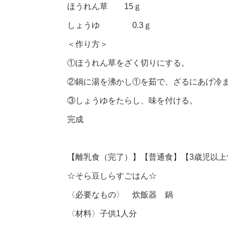
ほうれん草 15ｇ
しょうゆ 0.3ｇ
＜作り方＞
①ほうれん草をざく切りにする。
②鍋に湯を沸かし①を茹で、ざるにあげ冷
③しょうゆをたらし、味を付ける。
完成
【離乳食（完了）】【普通食】【3歳児以上
☆そら豆しらすごはん☆
〈必要なもの〉 炊飯器 鍋
〈材料〉子供1人分