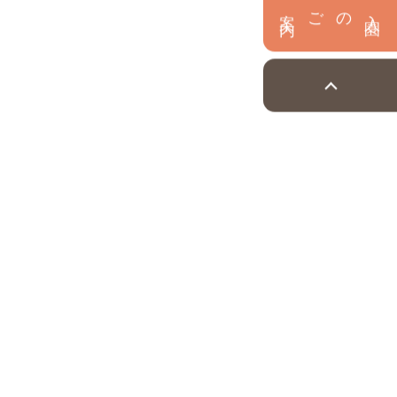
内
入
園
のご案