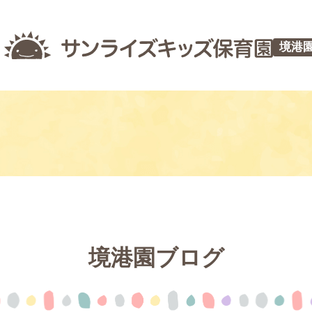
境港
境港園ブログ