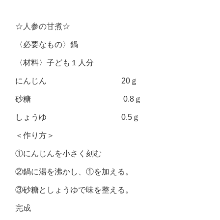
☆人参の甘煮☆
〈必要なもの〉鍋
〈材料〉子ども１人分
にんじん 20ｇ
砂糖 0.8ｇ
しょうゆ 0.5ｇ
＜作り方＞
①にんじんを小さく刻む
②鍋に湯を沸かし、①を加える。
③砂糖としょうゆで味を整える。
完成