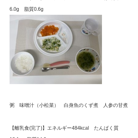
6.0g 脂質0.6g
粥 味噌汁（小松菜） 白身魚のくず煮 人参の甘煮
【離乳食(完了)】エネルギー484kcal たんぱく質