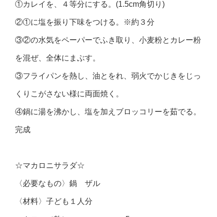
①カレイを、４等分にする。(1.5cm角切り)
②①に塩を振り下味をつける。※約３分
③②の水気をペーパーでふき取り、小麦粉とカレー粉
を混ぜ、全体にまぶす。
③フライパンを熱し、油とをれ、弱火でかじきをじっ
くりこがさない様に両面焼く。
④鍋に湯を沸かし、塩を加えブロッコリーを茹でる。
完成
☆マカロニサラダ☆
〈必要なもの〉鍋 ザル
〈材料〉子ども１人分