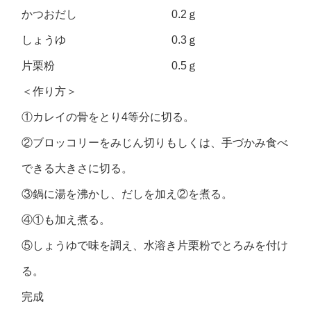
かつおだし 0.2ｇ
しょうゆ 0.3ｇ
片栗粉 0.5ｇ
＜作り方＞
①カレイの骨をとり4等分に切る。
②ブロッコリーをみじん切りもしくは、手づかみ食べ
できる大きさに切る。
③鍋に湯を沸かし、だしを加え②を煮る。
④①も加え煮る。
⑤しょうゆで味を調え、水溶き片栗粉でとろみを付け
る。
完成