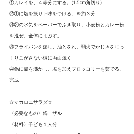
①カレイを、４等分にする。(1.5cm角切り)
②①に塩を振り下味をつける。※約３分
③②の水気をペーパーでふき取り、小麦粉とカレー粉
を混ぜ、全体にまぶす。
③フライパンを熱し、油とをれ、弱火でかじきをじっ
くりこがさない様に両面焼く。
④鍋に湯を沸かし、塩を加えブロッコリーを茹でる。
完成
☆マカロニサラダ☆
〈必要なもの〉鍋 ザル
〈材料〉子ども１人分