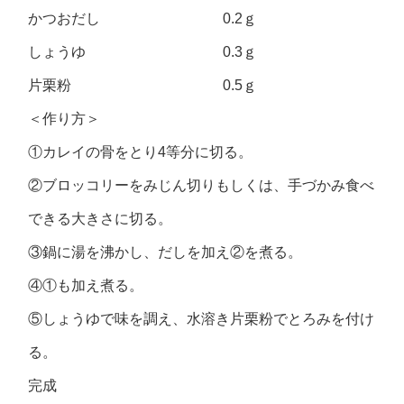
かつおだし 0.2ｇ
しょうゆ 0.3ｇ
片栗粉 0.5ｇ
＜作り方＞
①カレイの骨をとり4等分に切る。
②ブロッコリーをみじん切りもしくは、手づかみ食べ
できる大きさに切る。
③鍋に湯を沸かし、だしを加え②を煮る。
④①も加え煮る。
⑤しょうゆで味を調え、水溶き片栗粉でとろみを付け
る。
完成