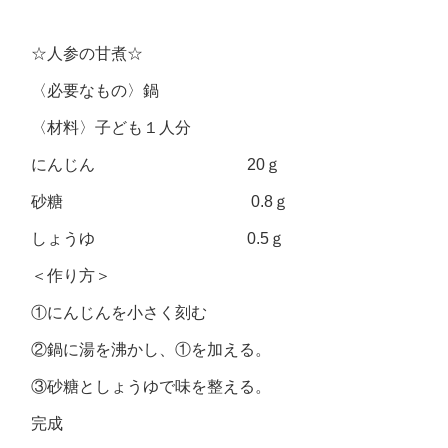
☆人参の甘煮☆
〈必要なもの〉鍋
〈材料〉子ども１人分
にんじん 20ｇ
砂糖 0.8ｇ
しょうゆ 0.5ｇ
＜作り方＞
①にんじんを小さく刻む
②鍋に湯を沸かし、①を加える。
③砂糖としょうゆで味を整える。
完成