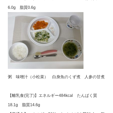
6.0g 脂質0.6g
粥 味噌汁（小松菜） 白身魚のくず煮 人参の甘煮
【離乳食(完了)】エネルギー484kcal たんぱく質
18.1g 脂質14.6g