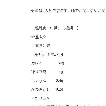
分量は1人分ですので、ゆで時間、炒め時
【離乳食（中期）（後期）】
☆煮魚☆
〈道具〉鍋
〈材料〉子供1人分
カレイ 30g
凍り豆腐 4g
しょうゆ 0.4g
かつおだし 0.2g
＜作り方＞