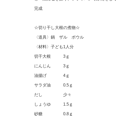
完成
☆切り干し大根の煮物☆
〈道具〉鍋 ザル ボウル
〈材料〉子ども1人分
切干大根 3ｇ
にんじん 3ｇ
油揚げ 4ｇ
サラダ油 0.5ｇ
だし 少々
しょうゆ 1.5ｇ
砂糖 0.8ｇ