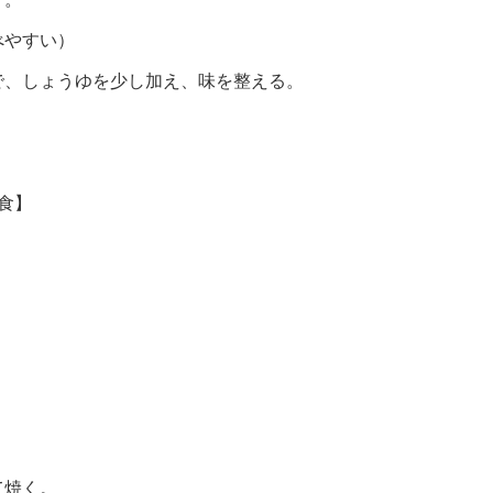
べやすい）
で、しょうゆを少し加え、味を整える。
食】
て焼く。