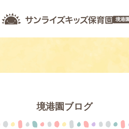
境港
境港園ブログ