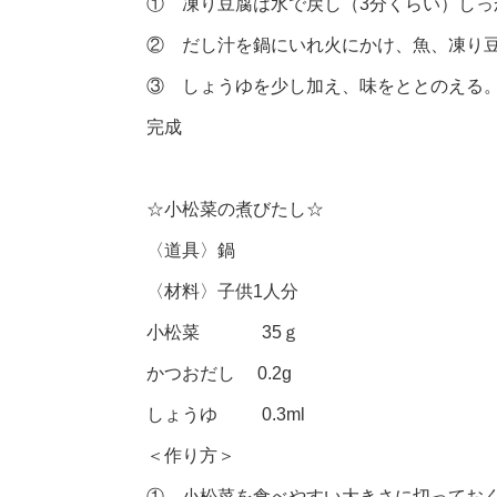
① 凍り豆腐は水で戻し（3分くらい）し
② だし汁を鍋にいれ火にかけ、魚、凍り
③ しょうゆを少し加え、味をととのえる
完成
☆小松菜の煮びたし☆
〈道具〉鍋
〈材料〉子供1人分
小松菜 35ｇ
かつおだし 0.2g
しょうゆ 0.3ml
＜作り方＞
① 小松菜を食べやすい大きさに切ってお