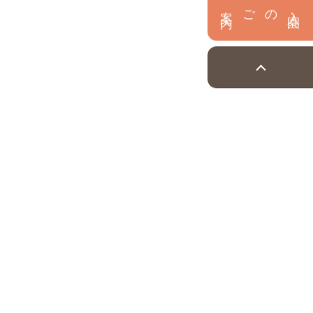
内
入
園
のご案