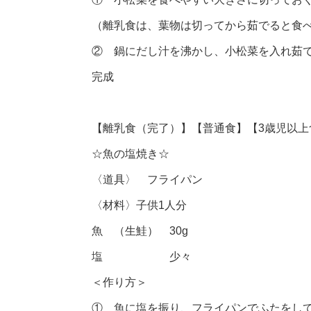
（離乳食は、葉物は切ってから茹でると食
② 鍋にだし汁を沸かし、小松菜を入れ茹
完成
【離乳食（完了）】【普通食】【3歳児以上
☆魚の塩焼き☆
〈道具〉 フライパン
〈材料〉子供1人分
魚 （生鮭） 30g
塩 少々
＜作り方＞
① 魚に塩を振り、フライパンでふたをし