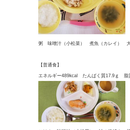
粥 味噌汁（小松菜） 煮魚（カレイ） 
【普通食】
エネルギー489kcal たんぱく質17.9ｇ 脂質