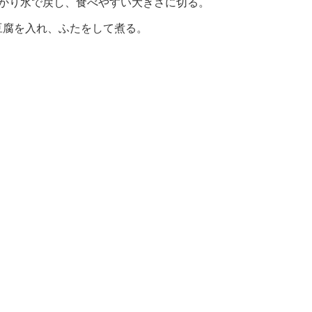
っかり水で戻し、食べやすい大きさに切る。
豆腐を入れ、ふたをして煮る。
。
く。