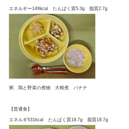
エネルギー149kcal たんぱく質5.3g 脂質2.7g
粥 鶏と野菜の煮物 大根煮 バナナ
【普通食】
エネルギ531kcal たんぱく質18.7g 脂質18.7g