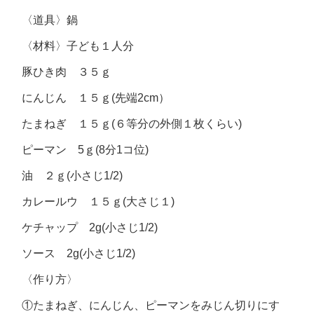
〈道具〉
鍋
〈材料〉
子ども１人分
豚ひき肉 ３５ｇ
にんじん １５ｇ(先端2cm）
たまねぎ １５ｇ(６等分の外側１枚くらい)
ピーマン 5ｇ(8分1コ位)
油 ２ｇ(小さじ1/2)
カレールウ １５ｇ(大さじ１)
ケチャップ 2g(小さじ1/2)
ソース 2g(小さじ1/2)
〈作り方〉
①たまねぎ、にんじん、ピーマンをみじん切りにす