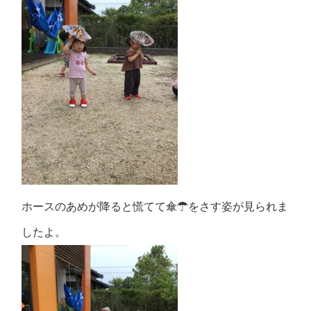
ホースのあめが降ると慌てて傘☂をさす姿が見られま
したよ。