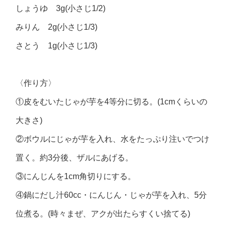
しょうゆ 3g(小さじ1/2)
みりん 2g(小さじ1/3)
さとう 1g(小さじ1/3)
〈作り方〉
①皮をむいたじゃが芋を4等分に切る。(1cmくらいの
大きさ)
②ボウルにじゃが芋を入れ、水をたっぷり注いでつけ
置く。約3分後、ザルにあげる。
③にんじんを1cm角切りにする。
④鍋にだし汁60cc・にんじん・じゃが芋を入れ、5分
位煮る。(時々まぜ、アクが出たらすくい捨てる)