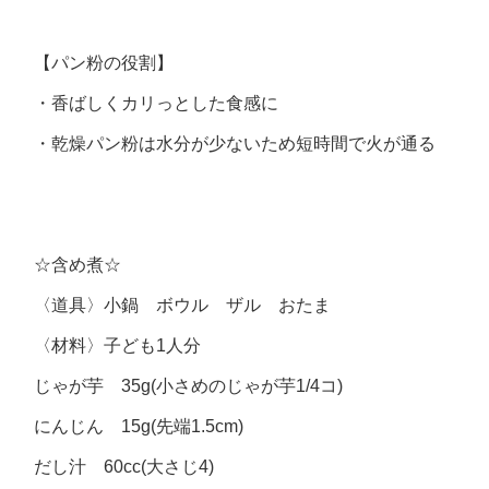
【パン粉の役割】
・香ばしくカリっとした食感に
・乾燥パン粉は水分が少ないため短時間で火が通る
☆含め煮☆
〈道具〉小鍋 ボウル ザル おたま
〈材料〉子ども1人分
じゃが芋 35g(小さめのじゃが芋1/4コ)
にんじん 15g(先端1.5cm)
だし汁 60cc(大さじ4)