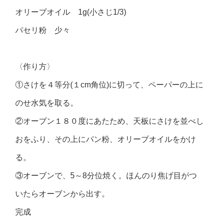
オリーブオイル 1g(小さじ1/3)
パセリ粉 少々
〈作り方〉
①さけを４等分(１cm角位)に切って、ペーパーの上に
のせ水気を取る。
②オーブン１８０度にあたため、天板にさけを並べし
おをふり、その上にパン粉、オリーブオイルをかけ
る。
③オーブンで、5～8分位焼く。ほんのり焦げ目がつ
いたらオーブンから出す。
完成