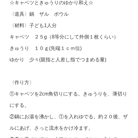
☆キャベツときゅうりのゆかり和え☆
〈道具〉鍋 ザル ボウル
〈材料〉子ども1人分
キャベツ ２５g（8等分にして外側１枚くらい）
きゅうり １０ｇ(先端１ｃｍ位)
ゆかり 少々(親指と人差し指でつまめる量)
〈作り方〉
①キャベツを2cm角切りにする。きゅうりを、薄切り
にする。
②鍋にお湯を沸かし、①を入れゆでる。約２０後、ザ
ルにあげ、さっと流水をかけ冷ます。