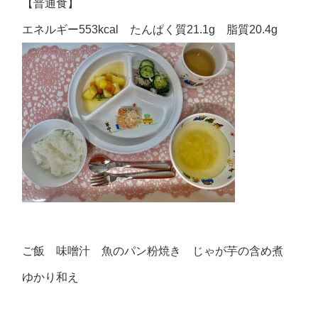
【普通食】
エネルギー553kcal たんぱく質21.1g 脂質20.4g
ご飯 味噌汁 魚のパン粉焼き じゃが芋の含め煮
ゆかり和え