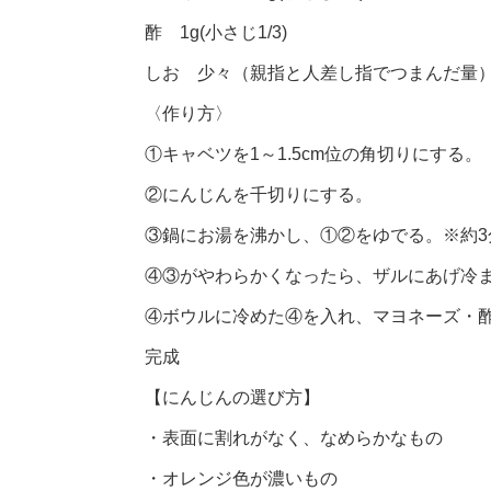
酢 1g(小さじ1/3)
しお 少々（親指と人差し指でつまんだ量
〈作り方〉
①キャベツを1～1.5cm位の角切りにする。
②にんじんを千切りにする。
③鍋にお湯を沸かし、①②をゆでる。※約3
④③がやわらかくなったら、ザルにあげ冷
④ボウルに冷めた④を入れ、マヨネーズ・
完成
【にんじんの選び方】
・表面に割れがなく、なめらかなもの
・オレンジ色が濃いもの