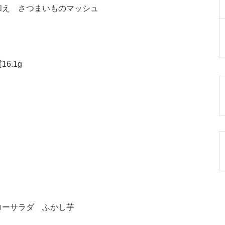
和え さつまいものマッシュ
6.1g
ローサラダ ふかし芋