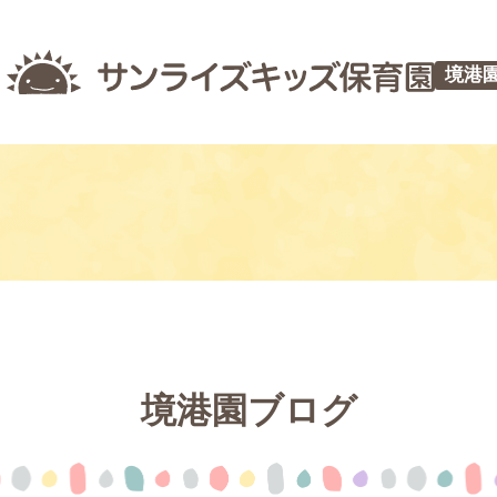
境港
境港園ブログ