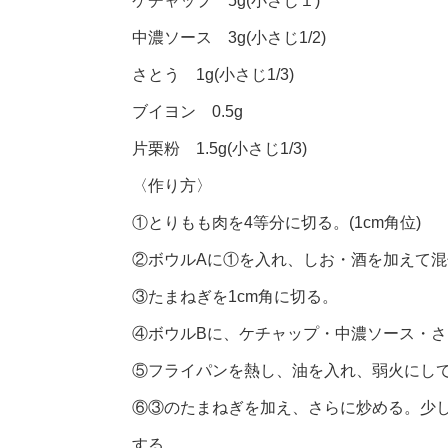
ケチャップ 5g(小さじ１)
中濃ソース 3g(小さじ1/2)
さとう 1g(小さじ1/3)
ブイヨン 0.5g
片栗粉 1.5g(小さじ1/3)
〈作り方〉
①とりもも肉を4等分に切る。(1cm角位)
②ボウルAに①を入れ、しお・酒を加えて混
③たまねぎを1cm角に切る。
④ボウルBに、ケチャップ・中濃ソース・
⑤フライパンを熱し、油を入れ、弱火にし
⑥③のたまねぎを加え、さらに炒める。少
する。