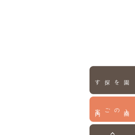
園を探す
内
入
園
のご案