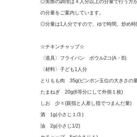
◎実際の調理は４人分以上の分量で行う方
の分量をご案内しています。
◎分量は1人分ですので、ゆで時間、炒め
☆チキンチャップ☆
〈道具〉フライパン ボウル2コ(A・B)
〈材料〉子ども1人分
とりもも肉 35g(ピンポン玉位の大きさの量
たまねぎ 20g(6等分にして外側１枚)
しお 少々(親指と人差し指でつまんだ量)
酒 1g(小さじ１/3 )
油 2g(小さじ1/2)