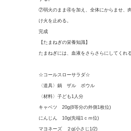
⑦弱火のまま④を加え、全体にからませ、
け火を止める。
完成
【たまねぎの栄養知識】
たまねぎには、血液をさらさらにしてくれ
☆コールスローサラダ☆
〈道具〉鍋 ザル ボウル
〈材料〉子ども1人分
キャベツ 20g(8等分の外側1枚位)
にんじん 10g(先端1ｃｍ位)
マヨネーズ ２g(小さじ1/2)