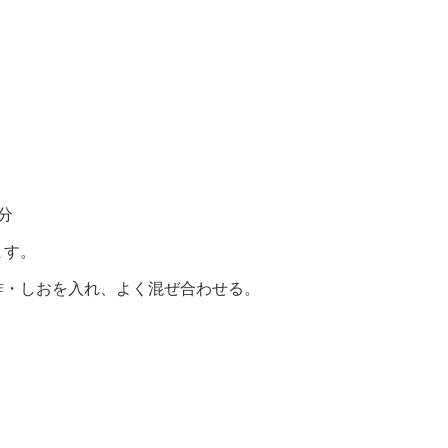
）
分
ます。
酢・しおを入れ、よく混ぜ合わせる。