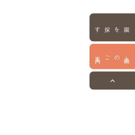
園を探す
内
入
園
のご案