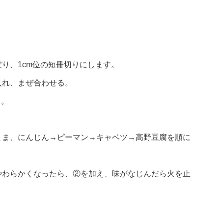
り、1cm位の短冊切りにします。
入れ、まぜ合わせる。
る。
まま、にんじん→ピーマン→キャベツ→高野豆腐を順に
やわらかくなったら、②を加え、味がなじんだら火を止