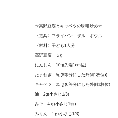
☆高野豆腐とキャベツの味噌炒め☆
〈道具〉フライパン ザル ボウル
〈材料〉子ども1人分
高野豆腐 ５g
にんじん 10g(先端1cm位)
たまねぎ 5g(8等分にした外側1枚位))
キャベツ 25ｇ(6等分にした外側1枚位)
油 2g(小さじ1/3)
みそ 4ｇ(小さじ1弱)
みりん 1ｇ(小さじ1/3)