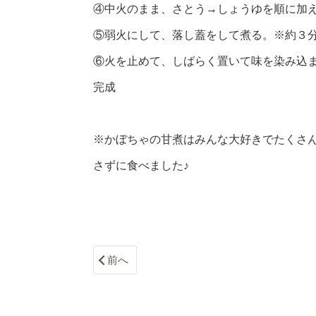
④中火のまま、さとう→しょうゆを順に加
⑤弱火にして、落し蓋をして煮る。※約３
⑥火を止めて、しばらく置いて味を染み込
完成
※かぼちゃの甘煮はみんな大好きでたくさ
さずに食べました♪
前へ