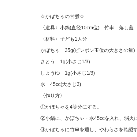
☆かぼちゃの甘煮☆
〈道具〉小鍋(直径10cm位) 竹串 落し蓋
〈材料〉子ども1人分
かぼちゃ 35g(ピンポン玉位の大きさの量)
さとう 1g(小さじ1/3)
しょうゆ 1g(小さじ1/3)
水 45cc(大さじ3)
〈作り方〉
①かぼちゃを4等分にする。
②小鍋に、かぼちゃ・水45ccを入れ、弱火
③かぼちゃに竹串を通し、やわらさを確認す