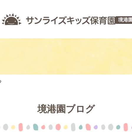
境港
つ
境港園ブログ