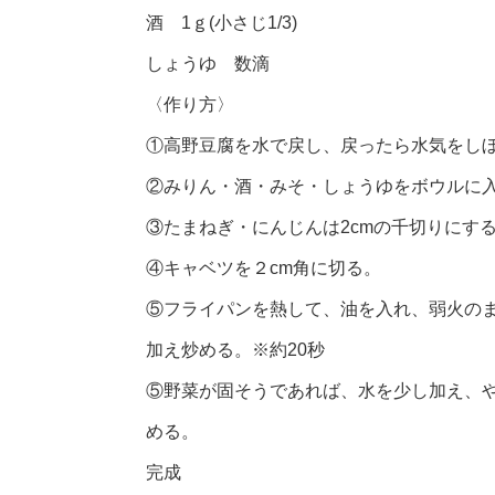
酒 1ｇ(小さじ1/3)
しょうゆ 数滴
〈作り方〉
①高野豆腐を水で戻し、戻ったら水気をしぼ
②みりん・酒・みそ・しょうゆをボウルに
③たまねぎ・にんじんは2cmの千切りにす
④キャベツを２cm角に切る。
⑤フライパンを熱して、油を入れ、弱火の
加え炒める。※約20秒
⑤野菜が固そうであれば、水を少し加え、
める。
完成