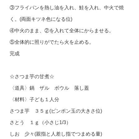
③フライパンを熱し油を入れ、鮭を入れ、中火で焼
く。(両面キツネ色になる位)
④中火のまま、②を入れて全体にからませる。
⑤全体的に照りがでたら火を止める。
完成
☆さつま芋の甘煮☆
〈道具〉鍋 ザル ボウル 落し蓋
〈材料〉子ども１人分
さつま芋 ３５ｇ(ピンポン玉の大きさ位)
さとう １ｇ（小さじ1/3）
しお 少々(親指と人差し指でつまめる量)