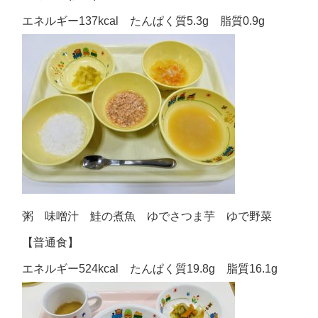
エネルギー137kcal たんぱく質5.3g 脂質0.9g
粥 味噌汁 鮭の煮魚 ゆでさつま芋 ゆで野菜
【普通食】
エネルギー524kcal たんぱく質19.8g 脂質16.1g