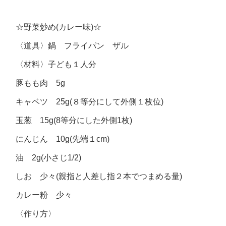
☆野菜炒め(カレー味)☆
〈道具〉鍋 フライパン ザル
〈材料〉子ども１人分
豚もも肉 5g
キャベツ 25g(８等分にして外側１枚位)
玉葱 15g(8等分にした外側1枚)
にんじん 10g(先端１cm)
油 2g(小さじ1/2)
しお 少々(親指と人差し指２本でつまめる量)
カレー粉 少々
〈作り方〉