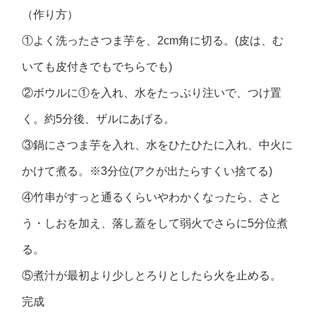
（作り方）
①よく洗ったさつま芋を、2cm角に切る。(皮は、む
いても皮付きでもでちらでも)
②ボウルに①を入れ、水をたっぷり注いで、つけ置
く。約5分後、ザルにあげる。
③鍋にさつま芋を入れ、水をひたひたに入れ、中火に
かけて煮る。※3分位(アクが出たらすくい捨てる)
④竹串がすっと通るくらいやわかくなったら、さと
う・しおを加え、落し蓋をして弱火でさらに5分位煮
る。
⑤煮汁が最初より少しとろりとしたら火を止める。
完成