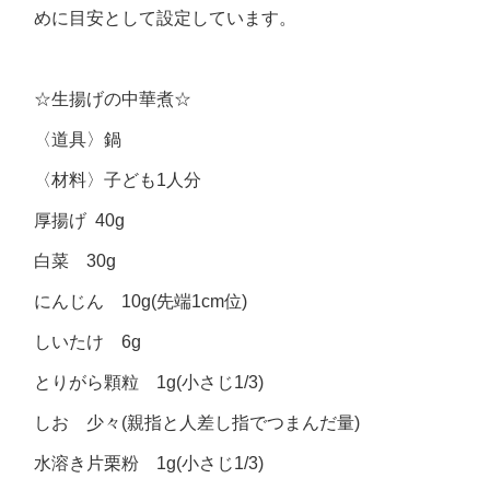
めに目安として設定しています。
☆生揚げの中華煮☆
〈道具〉鍋
〈材料〉子ども1人分
厚揚げ 40g
白菜 30g
にんじん 10g(先端1cm位)
しいたけ 6g
とりがら顆粒 1g(小さじ1/3)
しお 少々(親指と人差し指でつまんだ量)
水溶き片栗粉 1g(小さじ1/3)