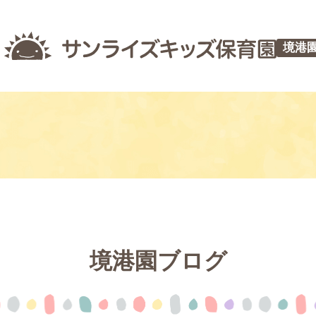
境港
境港園ブログ