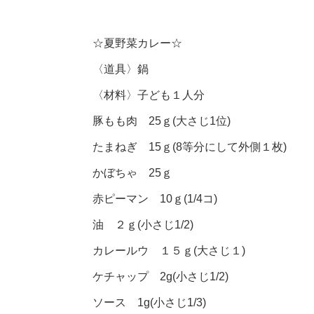
☆夏野菜カレー☆
〈道具〉
鍋
〈材料〉
子ども１人分
豚もも肉 25ｇ(大さじ1位)
たまねぎ 15ｇ(8等分にして外側１枚)
かぼちゃ 25ｇ
赤ピーマン 10ｇ(1/4コ)
油 ２ｇ(小さじ1/2)
カレールウ １５ｇ(大さじ１)
ケチャップ 2g(小さじ1/2)
ソース 1g(小さじ1/3)