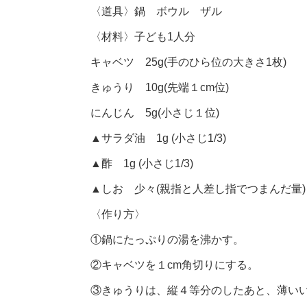
〈道具〉鍋 ボウル ザル
〈材料〉子ども1人分
キャベツ 25g(手のひら位の大きさ1枚)
きゅうり 10g(先端１cm位)
にんじん 5g(小さじ１位)
▲サラダ油 1g (小さじ1/3)
▲酢 1g (小さじ1/3)
▲しお 少々(親指と人差し指でつまんだ量)
〈作り方〉
①鍋にたっぷりの湯を沸かす。
②キャベツを１cm角切りにする。
③きゅうりは、縦４等分のしたあと、薄い