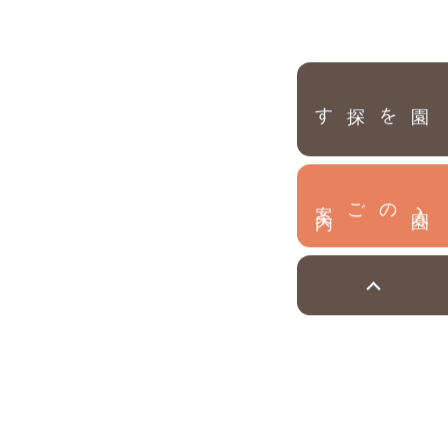
園を探す
内
入
園
のご案