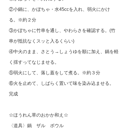
②小鍋に、かぼちゃ・水45ccを入れ、弱火にかけ
る。※約２分
③かぼちゃに竹串を通し、やわらさを確認する。(竹
串が抵抗なくスッと入るくらい)
④中火のまま、さとう→しょうゆを順に加え、鍋を軽
く揺すってなじませる。
⑤弱火にして、落し蓋をして煮る。※約３分
⑥火を止めて、しばらく置いて味を染み込ませる。
完成
☆ほうれん草のおかか和え☆
〈道具〉鍋 ザル ボウル