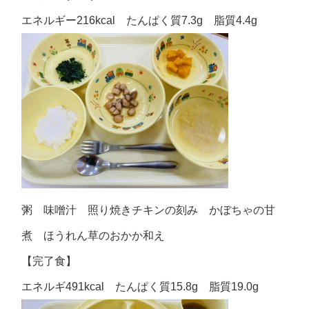
エネルギー216kcal たんぱく質7.3g 脂質4.4g
粥 味噌汁 照り焼きチキンの刻み かぼちゃの甘
煮 ほうれん草のおかか和え
【完了食】
エネルギ491kcal たんぱく質15.8g 脂質19.0g