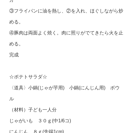
③フライパンに油を熱し、②を入れ、ほぐしながら炒
める。
④豚肉は両面よく焼く。肉に照りがでてきたら火を止
める。
完成
☆ポテトサラダ☆
〈道具〉小鍋(じゃが芋用) 小鍋(にんじん用) ボウ
ル
（材料）子ども一人分
じゃがいも ３０ｇ(中1/6コ)
にんじん ８ｇ(先端1cm)